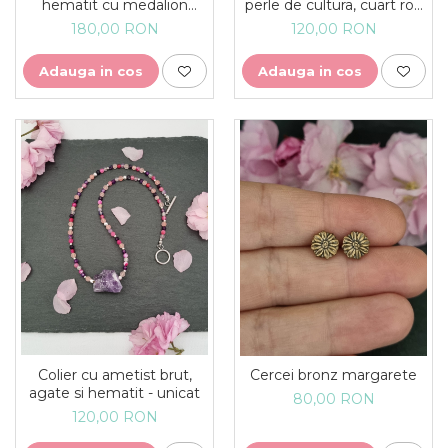
hematit cu medalion
perle de cultura, cuart roz
argint cu frunze de
si hematit - unicat
180,00 RON
120,00 RON
Monstera - unicat
Adauga in cos
Adauga in cos
Colier cu ametist brut,
Cercei bronz margarete
agate si hematit - unicat
80,00 RON
120,00 RON