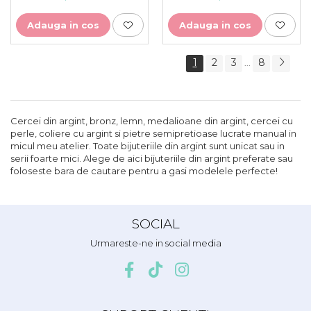
Adauga in cos
Adauga in cos
1
2
3
8
...
Cercei din argint, bronz, lemn, medalioane din argint, cercei cu
perle, coliere cu argint si pietre semipretioase lucrate manual in
micul meu atelier. Toate bijuteriile din argint sunt unicat sau in
serii foarte mici. Alege de aici bijuteriile din argint preferate sau
foloseste bara de cautare pentru a gasi modelele perfecte!
SOCIAL
Urmareste-ne in social media