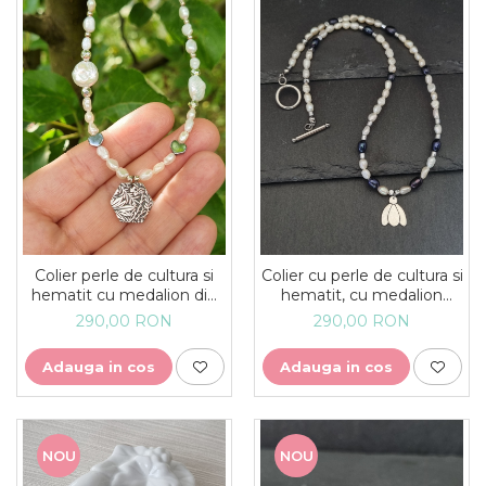
Colier perle de cultura si
Colier cu perle de cultura si
hematit cu medalion din
hematit, cu medalion
argint cu model botanic -
ghiocel din argint - unicat
290,00 RON
290,00 RON
unicat
Adauga in cos
Adauga in cos
NOU
NOU