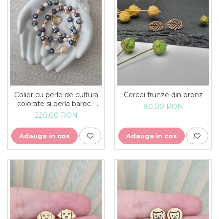
Colier cu perle de cultura
Cercei frunze din bronz
colorate si perla baroc -
80,00 RON
unicat
220,00 RON
Adauga in cos
Adauga in cos