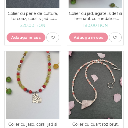
Colier cu perle de cultura,
Colier cu jad, agate, sidef si
turcoaz, coral si jad cu
hematit cu medalion
medalion argint tema
argint cu frunza de
220,00 RON
180,00 RON
marina - unicat
Monstera - unicat
Adauga in cos
Adauga in cos
Colier cu jasp, coral, jad si
Colier cu cuart roz brut,