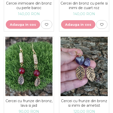
Cercei inimioare din bronz
Cercei din bronz cu perle si
cu perle baroc
inimi de cuart roz
140,00 RON
140,00 RON
Adauga in cos
Adauga in cos
Cercei cu frunze din bronz,
Cercei cu frunze din bronz
lava si jad
si inimi de ametist
90,00 RON
120,00 RON