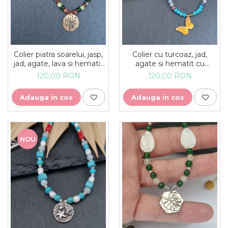
Colier piatra soarelui, jasp,
Colier cu turcoaz, jad,
jad, agate, lava si hematit
agate si hematit cu
cu medalion bronz
medalion fluture din bronz
120,00 RON
120,00 RON
papadie - unicat
- unicat
Adauga in cos
Adauga in cos
NOU