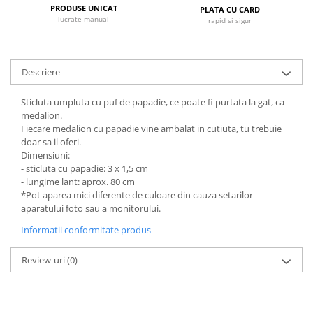
PRODUSE UNICAT
PLATA CU CARD
lucrate manual
rapid si sigur
Descriere
Sticluta umpluta cu puf de papadie, ce poate fi purtata la gat, ca
medalion.
Fiecare medalion cu papadie vine ambalat in cutiuta, tu trebuie
doar sa il oferi.
Dimensiuni:
- sticluta cu papadie: 3 x 1,5 cm
- lungime lant: aprox. 80 cm
*Pot aparea mici diferente de culoare din cauza setarilor
aparatului foto sau a monitorului.
Informatii conformitate produs
Review-uri
(0)