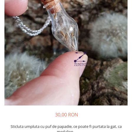
30,00 RON
Sticluta umpluta cu puf de papadie, ce poate fi purtata la gat, ca
medalion.