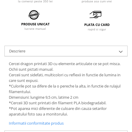
produse asa cum vrei
la comenzi peste 350 lei
PRODUSE UNICAT
PLATA CU CARD
lucrate manual
rapid si sigur
Descriere
Cercei dragon printati 3D cu elemente articulate ce se pot misca.
Ochii sunt pictati manual.
Cerceii sunt sidefati, multicolori cu reflexii in functie de lumina in
care sunt expusi.
*Culorile pot sa difere de la o pereche la alta, in functie de rulajul
filamentului.
Dimensiuni: lungime 9,5 cm, latime 2 cm
*Cerceii 3D sunt printati din filament PLA biodegradabil.
*Pot aparea mici diferente de culoare din cauza setarilor
aparatului foto sau a monitorului.
Informatii conformitate produs