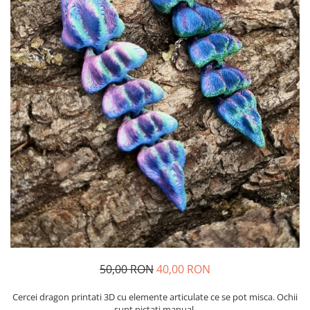
50,00 RON
40,00 RON
Cercei dragon printati 3D cu elemente articulate ce se pot misca. Ochii
sunt pictati manual.