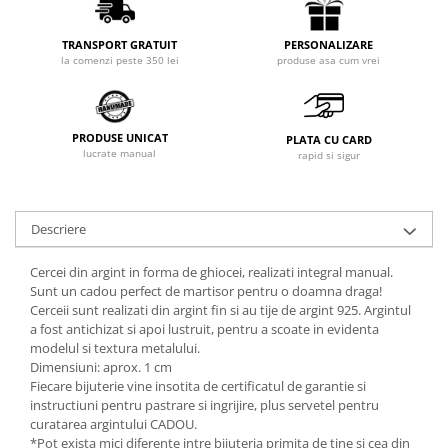
PERSONALIZARE
TRANSPORT GRATUIT
produse asa cum vrei
la comenzi peste 350 lei
PRODUSE UNICAT
PLATA CU CARD
lucrate manual
rapid si sigur
Descriere
Cercei din argint in forma de ghiocei, realizati integral manual.
Sunt un cadou perfect de martisor pentru o doamna draga!
Cerceii sunt realizati din argint fin si au tije de argint 925. Argintul
a fost antichizat si apoi lustruit, pentru a scoate in evidenta
modelul si textura metalului.
Dimensiuni: aprox. 1 cm
Fiecare bijuterie vine insotita de certificatul de garantie si
instructiuni pentru pastrare si ingrijire, plus servetel pentru
curatarea argintului CADOU.
*Pot exista mici diferente intre bijuteria primita de tine si cea din