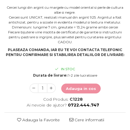
Cercei lungi din argint cu margele cu model oriental si perle de cultura
albe si negre.
Cerceii sunt UNICAT, realizati manual din argint 925. Argintul a fost
antichizat, pentru a scoate in evidenta modelul si textura metalului.
Dimensiuni: lungime 7 cm, greutate = 13,24 grame ambii cercei
Fiecare bijuterie vine insotita de certificatul de garantie si instructiuni
pentru pastrare si ingrijire, plus servetel pentru curatarea argintului
CADOU.
PLASEAZA COMANDA, IAR EU TE VOI CONTACTA TELEFONIC
PENTRU CONFIRMARE SI STABILIREA DETALIILOR DE LIVRARE:
IN STOC
Durata de livrare:
1-2 zile lucratoare
Adauga in cos
Cod Produs:
C1228
Ai nevoie de ajutor?
0722.444.747
Adauga la Favorite
Cere informatii