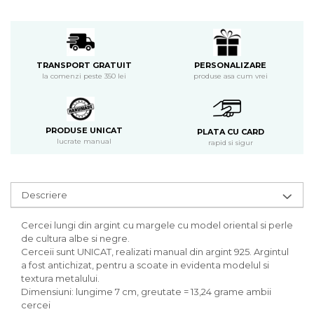
PERSONALIZARE
TRANSPORT GRATUIT
produse asa cum vrei
la comenzi peste 350 lei
PRODUSE UNICAT
PLATA CU CARD
lucrate manual
rapid si sigur
Descriere
Cercei lungi din argint cu margele cu model oriental si perle
de cultura albe si negre.
Cerceii sunt UNICAT, realizati manual din argint 925. Argintul
a fost antichizat, pentru a scoate in evidenta modelul si
textura metalului.
Dimensiuni: lungime 7 cm, greutate = 13,24 grame ambii
cercei