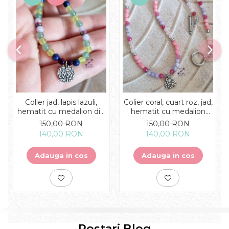
Colier jad, lapis lazuli,
Colier coral, cuart roz, jad,
hematit cu medalion din
hematit cu medalion
argint cu frunze - unicat
inimioara argint cu frunze
150,00 RON
150,00 RON
- unicat
140,00 RON
140,00 RON
Adauga in cos
Adauga in cos
Postari Blog