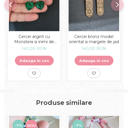
Cercei argint cu
Cercei bronz model
Monstera si inimi de
oriental si margele de jad
malachit
140,00 RON
140,00 RON
Adauga in cos
Adauga in cos
Produse similare
-7%
NOU
-7%