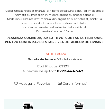
180,00 RON
Colier unicat realizat manual din perle de cultura, sidef, jad, malachit si
hematit cu medalion inimioara argint cu model papadie.
Medalionul este realizat manual din argint fin si antichizat, pentru a
scoate in evidenta modelul si textura metalului.
Inchizatoarea este realizata din otel inoxidabil.
Dimensiuni: aprox. 40 cm
PLASEAZA COMANDA, IAR EU TE VOI CONTACTA TELEFONIC
PENTRU CONFIRMARE SI STABILIREA DETALIILOR DE LIVRARE:
STOC EPUIZAT
Durata de livrare:
1-2 zile lucratoare
Cod Produs:
C1171
Ai nevoie de ajutor?
0722.444.747
Adauga la Favorite
Cere informatii