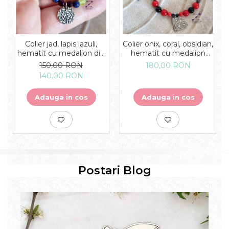
Colier jad, lapis lazuli,
Colier onix, coral, obsidian,
hematit cu medalion din
hematit cu medalion
argint cu frunze - unicat
inimioara argint cu model
150,00 RON
180,00 RON
oriental - unicat
140,00 RON
Adauga in cos
Adauga in cos
Postari Blog