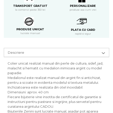
PERSONALIZARE
TRANSPORT GRATUIT
produse asa cum vrei
la comenzi peste 350 lei
PRODUSE UNICAT
PLATA CU CARD
lucrate manual
rapid si sigur
Descriere
Colier unicat realizat manual din perle de cultura, sidef, jad,
malachit si hematit cu medalion inimioara argint cu model
papadie.
Medalionul este realizat manual din argint fin si antichizat,
pentru a scoate in evidenta modelul si textura metalului.
Inchizatoarea este realizata din otel inoxidabil.
Dimensiuni: aprox. 40 cm
Fiecare bijuterie vine insotita de certificatul de garantie si
instructiuni pentru pastrare si ingrijire, plus servetel pentru
curatarea argintului CADOU.
Bijuteriile Zenini sunt lucrate manual, asadar pot aparea