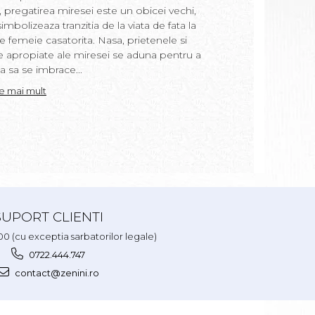
ritual, precum si m
i, pregatirea miresei este un obicei vechi,
in apa de baie si ce
imbolizeaza tranzitia de la viata de fata la
copil. “Prima baita”
e femeie casatorita. Nasa, prietenele si
loc a doua zi dupa bo
e apropiate ale miresei se aduna pentru a
realizat de nasa cop
a sa se imbrace...
uneori de moasa....
te mai mult
Citeste mai mult
SUPORT CLIENTI
.00 (cu exceptia sarbatorilor legale)
0722.444.747
contact@zenini.ro