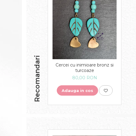
Recomandari
Cercei cu inimioare bronz si
turcoaze
80,00 RON
Adauga in cos