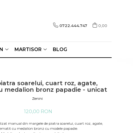
0722.444.747
0,00
N
MARTISOR
BLOG
piatra soarelui, cuart roz, agate,
u medalion bronz papadie - unicat
Zenini
120,00 RON
alizat manual din margele de piatra soarelui, cuart roz, agate,
ematit cu medalion bronz cu modele papadie.