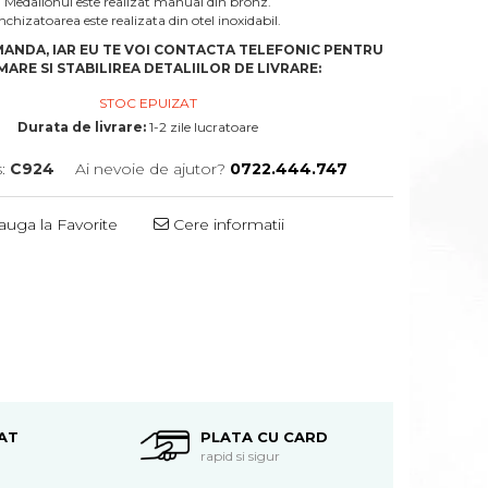
Medalionul este realizat manual din bronz.
nchizatoarea este realizata din otel inoxidabil.
ANDA, IAR EU TE VOI CONTACTA TELEFONIC PENTRU
ARE SI STABILIREA DETALIILOR DE LIVRARE:
STOC EPUIZAT
Durata de livrare:
1-2 zile lucratoare
:
C924
Ai nevoie de ajutor?
0722.444.747
uga la Favorite
Cere informatii
Distribuie
pe
Facebook
AT
PLATA CU CARD
rapid si sigur