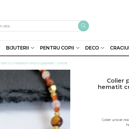
BIJUTERII
PENTRU COPII
DECO
CRACIU
hematit cu medalion bronz papadie - unicat
Colier 
hematit c
Colier unicat re
h