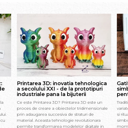
:
Printarea 3D: inovatia tehnologica
Gati
de
a secolului XXI - de la prototipuri
simb
industriale pana la bijuterii
pent
la
Ce este Printarea 3D? Printarea 3D este un
Tradi
a
proces de creare a obiectelor tridimensionale
varia
lui.
prin adaugarea succesiva de straturi de
si rit
 cu
material. Aceasta tehnologie revolutionara
simbo
permite transformarea modelelor digitale in
momen