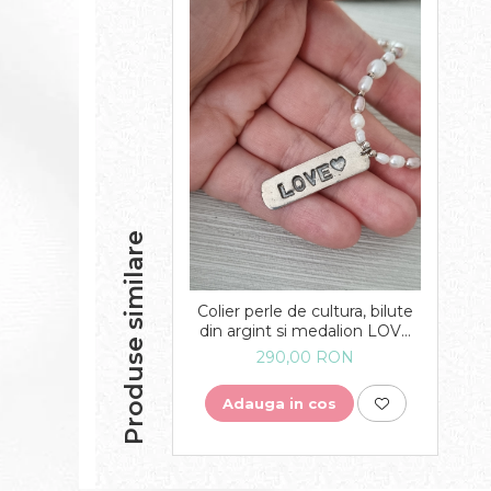
Produse similare
Colier perle de cultura, bilute
din argint si medalion LOVE
din argint - unicat
290,00 RON
Adauga in cos