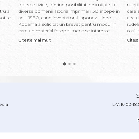
obiecte fizice, oferind posibilitati nelimitate in
nunti
tru a
diverse domenii. Istoria imprimarii 3D incepe in
care s
sotite
anul 1980, cand inventatorul japonez Hideo
cea d
Kodama a solicitat un brevet pentru modul in
rudel
i
care un material fotopolimeric se intareste...
o ajut
Citeste mai mult
Cites
edia
L-V: 10.00-18