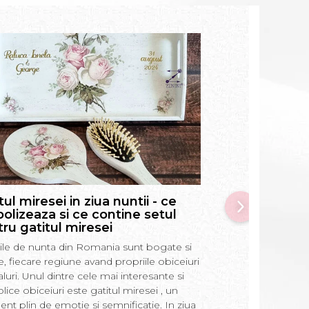
tul miresei in ziua nuntii - ce
Prima baita a 
olizeaza si ce contine setul
pune in apa, ce
ru gatitul miresei
si alte informat
si nasi
tiile de nunta din Romania sunt bogate si
Prima baie a bebel
te, fiecare regiune avand propriile obiceiuri
moment incarcat de 
ualuri. Unul dintre cele mai interesante si
Romania. In acest a
lice obiceiuri este gatitul miresei , un
semnificatiile si obi
t plin de emotie si semnificatie. In ziua