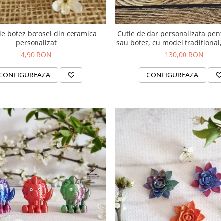
ie botez botosel din ceramica
Cutie de dar personalizata pen
personalizat
sau botez, cu model traditional,
20 cm, capacitate de pana la 20
4,90 RON
130,00 RON
CONFIGUREAZA
CONFIGUREAZA