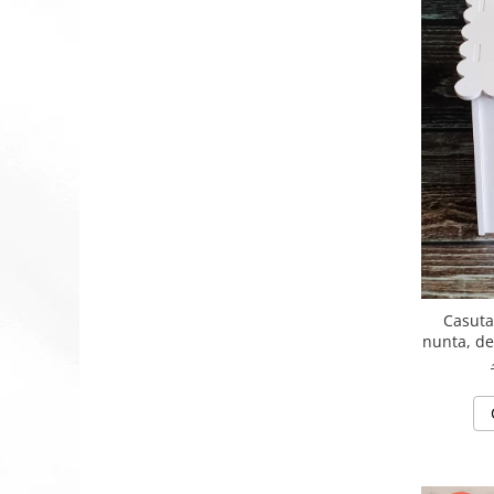
Casuta
nunta, de
cm, capa