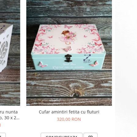
tru nunta
Cufar amintiri fetita cu fluturi
b, 30 x 28
320,00 RON
a 150 de
N