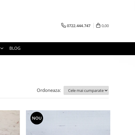
0722.444.747
0,00
BLOG
Ordoneaza:
NOU