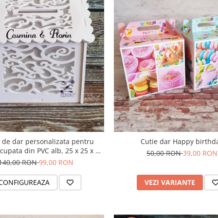
 de dar personalizata pentru
Cutie dar Happy birthd
cupata din PVC alb, 25 x 25 x 30
50,00 RON
39,00 RON
citate de pana la 150 de plicuri
140,00 RON
99,00 RON
CONFIGUREAZA
VEZI VARIANTE