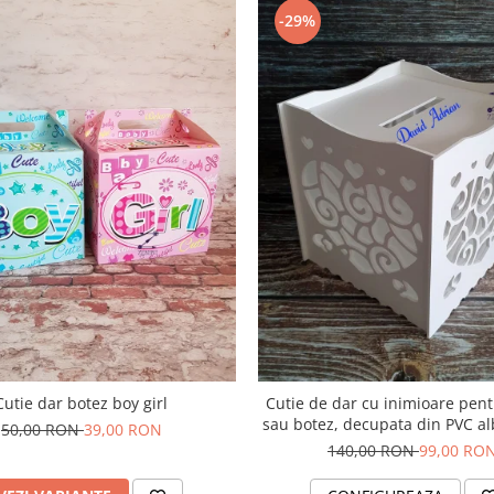
-29%
Cutie dar botez boy girl
Cutie de dar cu inimioare pen
sau botez, decupata din PVC al
50,00 RON
39,00 RON
x 30 cm, capacitate de pana l
140,00 RON
99,00 RO
plicuri