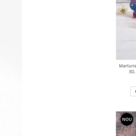
Marturie
3D,
NOU