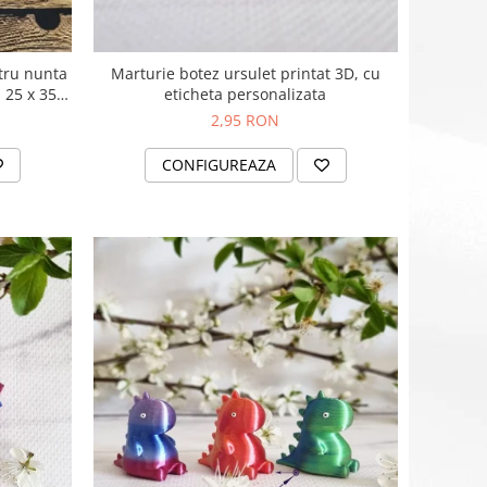
tru nunta
Marturie botez ursulet printat 3D, cu
 25 x 35 x
eticheta personalizata
0 plicuri
2,95 RON
CONFIGUREAZA