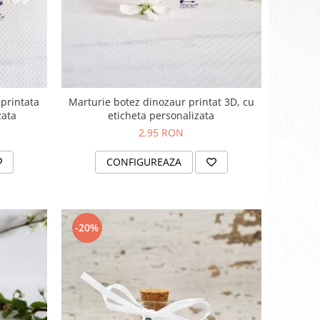
 printata
Marturie botez dinozaur printat 3D, cu
zata
eticheta personalizata
2,95 RON
CONFIGUREAZA
-20%