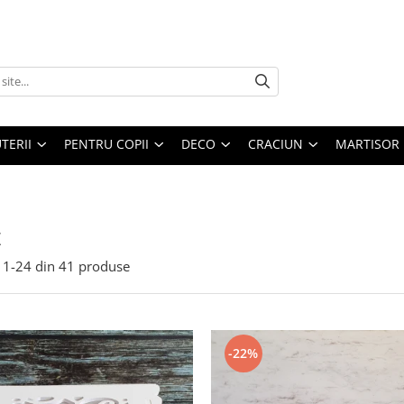
UTERII
PENTRU COPII
DECO
CRACIUN
MARTISOR
Z
1-
24
din
41
produse
-22%