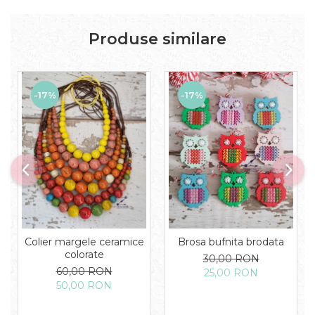
Produse similare
-17%
-17%
Colier margele ceramice
Brosa bufnita brodata
colorate
30,00 RON
60,00 RON
25,00 RON
50,00 RON