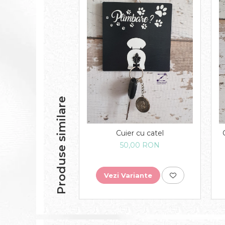
Produse similare
Cuier cu catel
50,00 RON
Vezi Variante