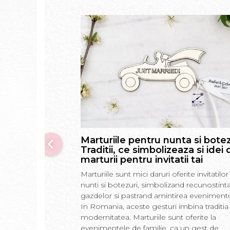
Marturiile pentru nunta si botez
Traditii, ce simbolizeaza si idei 
marturii pentru invitatii tai
Marturiile sunt mici daruri oferite invitatilor 
nunti si botezuri, simbolizand recunostint
gazdelor si pastrand amintirea evenimentu
In Romania, aceste gesturi imbina traditia
modernitatea. Marturiile sunt oferite la
evenimentele de familie, ca un gest de