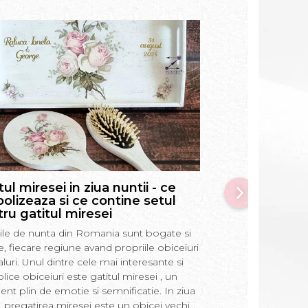
tul miresei in ziua nuntii - ce
Prima baita a 
olizeaza si ce contine setul
pune in apa, ce
ru gatitul miresei
si alte informat
si nasi
tiile de nunta din Romania sunt bogate si
Prima baie a bebel
te, fiecare regiune avand propriile obiceiuri
moment incarcat de 
ualuri. Unul dintre cele mai interesante si
Romania. In acest a
lice obiceiuri este gatitul miresei , un
semnificatiile si obi
t plin de emotie si semnificatie. In ziua
ritual, precum si m
i, pregatirea miresei este un obicei vechi,