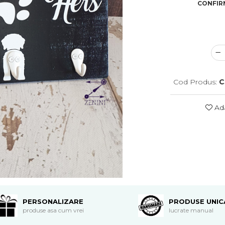
CONFIRM
Cod Produs:
C
Ada
PERSONALIZARE
PRODUSE UNIC
produse asa cum vrei
lucrate manual