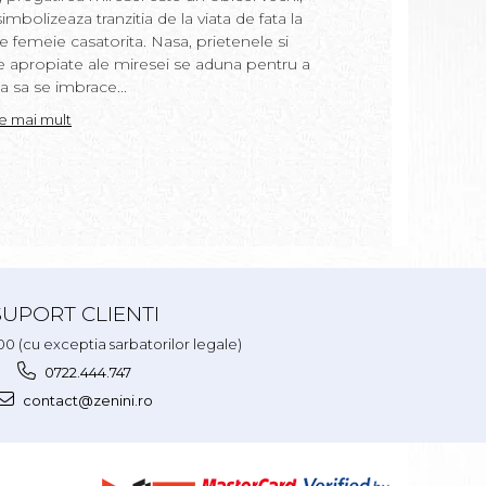
in apa de baie si ce
imbolizeaza tranzitia de la viata de fata la
copil. “Prima baita”
e femeie casatorita. Nasa, prietenele si
loc a doua zi dupa bo
e apropiate ale miresei se aduna pentru a
realizat de nasa cop
a sa se imbrace...
uneori de moasa....
te mai mult
Citeste mai mult
SUPORT CLIENTI
.00 (cu exceptia sarbatorilor legale)
0722.444.747
contact@zenini.ro