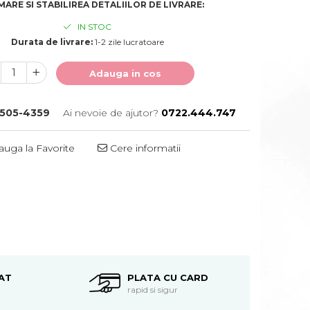
ARE SI STABILIREA DETALIILOR DE LIVRARE:
IN STOC
Durata de livrare:
1-2 zile lucratoare
Adauga in cos
505-4359
Ai nevoie de ajutor?
0722.444.747
uga la Favorite
Cere informatii
Distribuie
pe
Facebook
AT
PLATA CU CARD
rapid si sigur