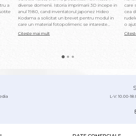
tru a
diverse domenii. Istoria imprimarii 3D incepe in
care s
sotite
anul 1980, cand inventatorul japonez Hideo
cea d
Kodama a solicitat un brevet pentru modul in
rudel
i
care un material fotopolimeric se intareste...
o ajut
Citeste mai mult
Cites
edia
L-V: 10.00-18