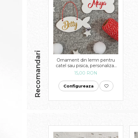
Recomandari
Ornament din lemn pentru
catel sau pisica, personalizat
cu nume
15,00 RON
Configureaza