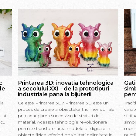
:
Printarea 3D: inovatia tehnologica
Gati
de
a secolului XXI - de la prototipuri
simb
industriale pana la bijuterii
pent
la
Ce este Printarea 3D? Printarea 3D este un
Tradi
a
proces de creare a obiectelor tridimensionale
varia
lui.
prin adaugarea succesiva de straturi de
si rit
 cu
material. Aceasta tehnologie revolutionara
simbo
permite transformarea modelelor digitale in
momen
obiecte fizice, oferind posibilitati nelimitate in
nunti