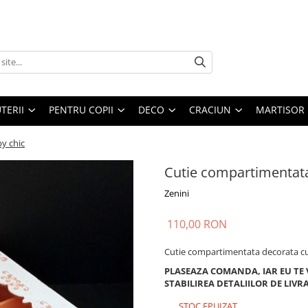
UTERII
PENTRU COPII
DECO
CRACIUN
MARTISOR
y chic
Cutie compartimentata
Zenini
110,00 RON
Cutie compartimentata decorata cu 
PLASEAZA COMANDA, IAR EU TE
STABILIREA DETALIILOR DE LIVR
STOC EPUIZAT