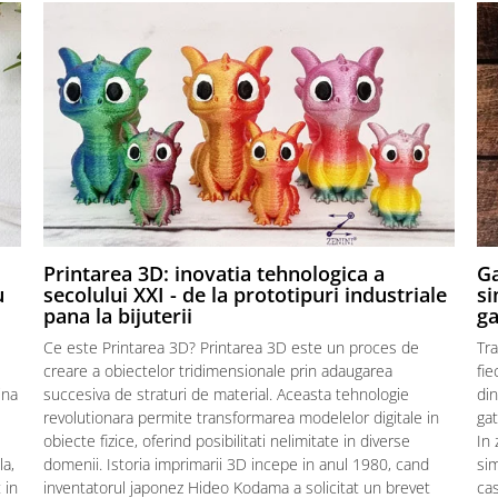
,
Printarea 3D: inovatia tehnologica a
Ga
u
secolului XXI - de la prototipuri industriale
si
pana la bijuterii
ga
Ce este Printarea 3D? Printarea 3D este un proces de
Tra
creare a obiectelor tridimensionale prin adaugarea
fie
ina
succesiva de straturi de material. Aceasta tehnologie
din
revolutionara permite transformarea modelelor digitale in
gat
obiecte fizice, oferind posibilitati nelimitate in diverse
In 
la,
domenii. Istoria imprimarii 3D incepe in anul 1980, cand
sim
 in
inventatorul japonez Hideo Kodama a solicitat un brevet
cas