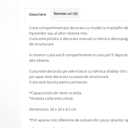
Review-uri
(0)
Descriere
Cutie compartimentata decorata cu model cu trandafiri del
bijuteriilor sau al altor obiecte mici.
Cutia este pictata si decorata manual cu tehnica decoupage
de structurare.
In interior cutia are 8 compartimente in care pot fi depozitat
alte obiecte.
Cutia este decorata pe cele 4 laturi cu tehnica shabby chic si
pe capac este decorata cu pasta de structurare.
Cutia este lacuita pentru protectie.
*Capacul este din lemn si sticla.
*Aceasta cutie este unicat.
Dimensiuni: 20 x 20 x 6,5 cm
*Pot aparea mici diferente de culoare din cauza setarilor a