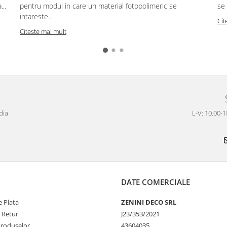
..
pentru modul in care un material fotopolimeric se
se 
intareste...
Cit
Citeste mai mult
dia
L-V: 10.00-1
DATE COMERCIALE
 Plata
ZENINI DECO SRL
e Retur
J23/353/2021
Produselor
43604035