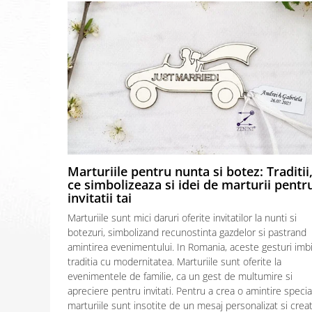
Marturiile pentru nunta si botez: Traditii
ce simbolizeaza si idei de marturii pentr
invitatii tai
Marturiile sunt mici daruri oferite invitatilor la nunti si
botezuri, simbolizand recunostinta gazdelor si pastrand
amintirea evenimentului. In Romania, aceste gesturi imb
traditia cu modernitatea. Marturiile sunt oferite la
evenimentele de familie, ca un gest de multumire si
apreciere pentru invitati. Pentru a crea o amintire specia
marturiile sunt insotite de un mesaj personalizat si creat