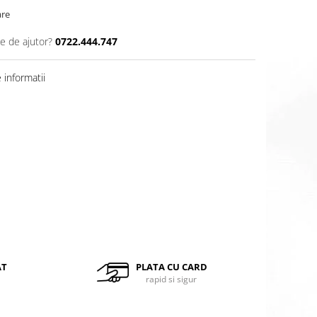
are
ie de ajutor?
0722.444.747
informatii
Distribuie
pe
Facebook
AT
PLATA CU CARD
rapid si sigur