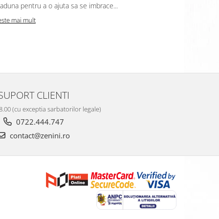
aduna pentru a o ajuta sa se imbrace...
mama si uneo
este mai mult
Citeste mai m
SUPORT CLIENTI
8.00 (cu exceptia sarbatorilor legale)
0722.444.747
contact@zenini.ro