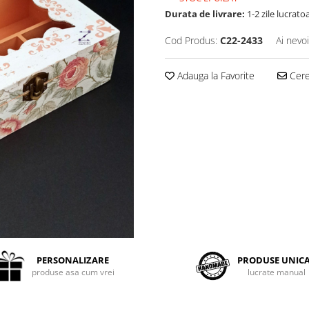
Durata de livrare:
1-2 zile lucrato
Cod Produs:
C22-2433
Ai nevo
Adauga la Favorite
Cere 
PERSONALIZARE
PRODUSE UNIC
produse asa cum vrei
lucrate manual