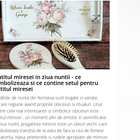
titul miresei in ziua nuntii - ce
Prima ba
mbolizeaza si ce contine setul pentru
apa, ce t
titul miresei
informati
ditiile de nunta din Romania sunt bogate si variate,
Prima baie 
care regiune avand propriile obiceiuri si ritualuri. Unul
incarcat de 
tre cele mai interesante si simbolice obiceiuri este
articol vom e
itul miresei , un moment plin de emotie si semnificatie.
acest ritual
ziua nuntii, pregatirea miresei este un obicei vechi, care
apa de baie 
bolizeaza tranzitia de la viata de fata la cea de femeie
baita” sau “
atorita. Nasa, prietenele si rudele apropiate ale miresei
iar acest rit