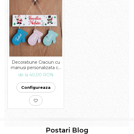
Decoratiune Craciun cu
manusi personalizata cu
numele membrilor
de la 40,00 RON
familiei
Configureaza
Postari Blog