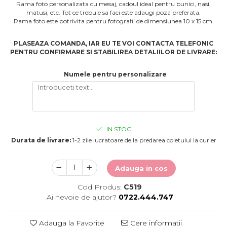
Rama foto personalizata cu mesaj, cadoul ideal pentru bunici, nasi,
matusi, etc. Tot ce trebuie sa faci este adaugi poza preferata.
Rama foto este potrivita pentru fotografii de dimensiunea 10 x 15 cm.
PLASEAZA COMANDA, IAR EU TE VOI CONTACTA TELEFONIC
PENTRU CONFIRMARE SI STABILIREA DETALIILOR DE LIVRARE:
Numele pentru personalizare
IN STOC
Durata de livrare:
1-2 zile lucratoare de la predarea coletului la curier
Adauga in cos
Cod Produs:
C519
Ai nevoie de ajutor?
0722.444.747
Adauga la Favorite
Cere informatii