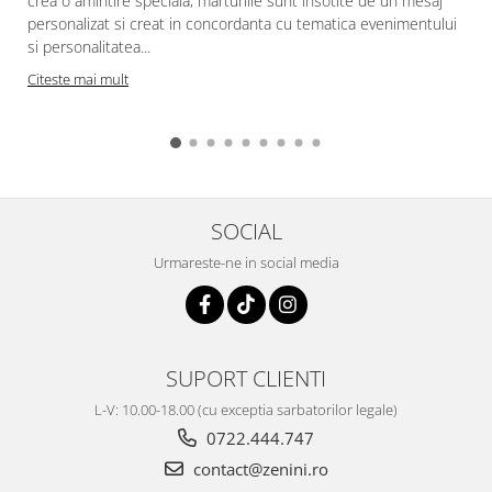
crea o amintire speciala, marturiile sunt insotite de un mesaj
personalizat si creat in concordanta cu tematica evenimentului
si personalitatea...
Citeste mai mult
SOCIAL
Urmareste-ne in social media
SUPORT CLIENTI
L-V: 10.00-18.00 (cu exceptia sarbatorilor legale)
0722.444.747
contact@zenini.ro