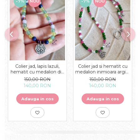
-7%
NOU
-7%
NOU
Colier jad, lapis lazuli,
Colier jad si hematit cu
hematit cu medalion din
medalion inimioara argint
argint cu frunze - unicat
cu frunze - unicat
150,00 RON
150,00 RON
140,00 RON
140,00 RON
Adauga in cos
Adauga in cos