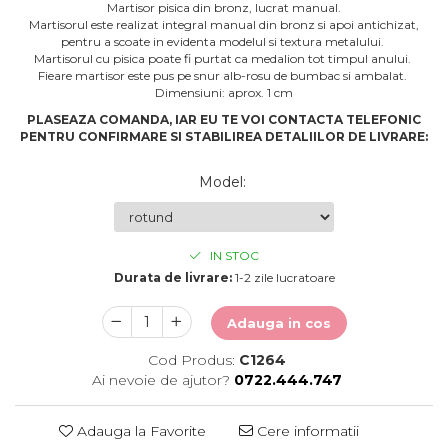
Martisor pisica din bronz, lucrat manual.
Martisorul este realizat integral manual din bronz si apoi antichizat,
pentru a scoate in evidenta modelul si textura metalului.
Martisorul cu pisica poate fi purtat ca medalion tot timpul anului.
Fieare martisor este pus pe snur alb-rosu de bumbac si ambalat.
Dimensiuni: aprox. 1 cm
PLASEAZA COMANDA, IAR EU TE VOI CONTACTA TELEFONIC
PENTRU CONFIRMARE SI STABILIREA DETALIILOR DE LIVRARE:
Model
:
IN STOC
Durata de livrare:
1-2 zile lucratoare
Adauga in cos
Cod Produs:
C1264
Ai nevoie de ajutor?
0722.444.747
Adauga la Favorite
Cere informatii