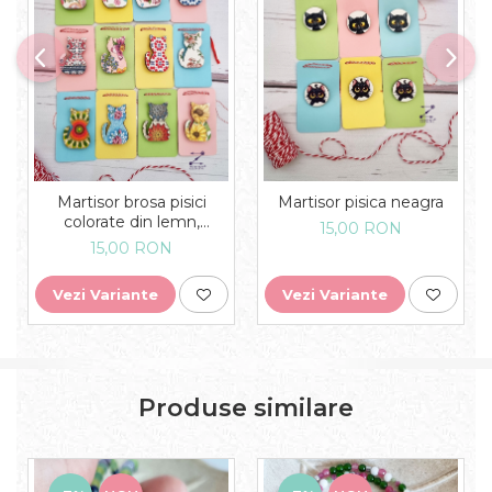
Martisor brosa pisici
Martisor pisica neagra
colorate din lemn,
15,00 RON
diverse modele
15,00 RON
Vezi Variante
Vezi Variante
Produse similare