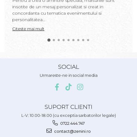
Pentru a crea o amintire speciala, marturiile sunt
insotite de un mesaj personalizat si creat in
concordanta cu tematica evenimentului si
personalitatea...
Citeste mai mult
SOCIAL
Urmareste-ne in social media
SUPORT CLIENTI
L-V: 10.00-18.00 (cu exceptia sarbatorilor legale)
0722.444.747
contact@zenini.ro