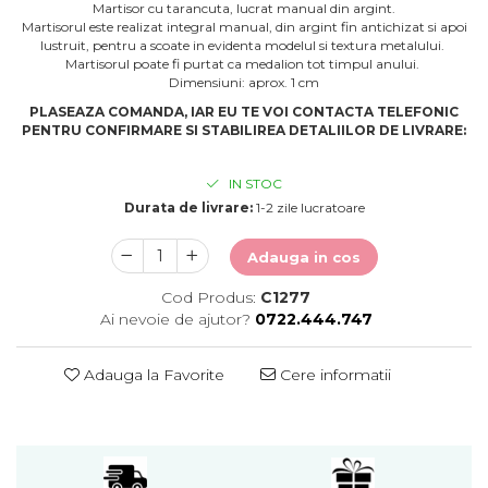
Martisor cu tarancuta, lucrat manual din argint.
Martisorul este realizat integral manual, din argint fin antichizat si apoi
lustruit, pentru a scoate in evidenta modelul si textura metalului.
Martisorul poate fi purtat ca medalion tot timpul anului.
Dimensiuni: aprox. 1 cm
PLASEAZA COMANDA, IAR EU TE VOI CONTACTA TELEFONIC
PENTRU CONFIRMARE SI STABILIREA DETALIILOR DE LIVRARE:
IN STOC
Durata de livrare:
1-2 zile lucratoare
Adauga in cos
Cod Produs:
C1277
Ai nevoie de ajutor?
0722.444.747
Adauga la Favorite
Cere informatii