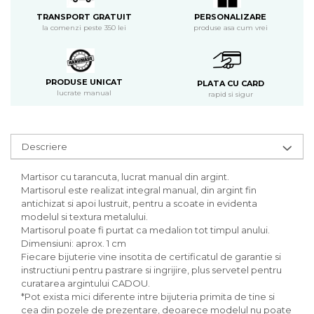
PERSONALIZARE
TRANSPORT GRATUIT
produse asa cum vrei
la comenzi peste 350 lei
PRODUSE UNICAT
PLATA CU CARD
lucrate manual
rapid si sigur
Descriere
Martisor cu tarancuta, lucrat manual din argint.
Martisorul este realizat integral manual, din argint fin
antichizat si apoi lustruit, pentru a scoate in evidenta
modelul si textura metalului.
Martisorul poate fi purtat ca medalion tot timpul anului.
Dimensiuni: aprox. 1 cm
Fiecare bijuterie vine insotita de certificatul de garantie si
instructiuni pentru pastrare si ingrijire, plus servetel pentru
curatarea argintului CADOU.
*Pot exista mici diferente intre bijuteria primita de tine si
cea din pozele de prezentare, deoarece modelul nu poate