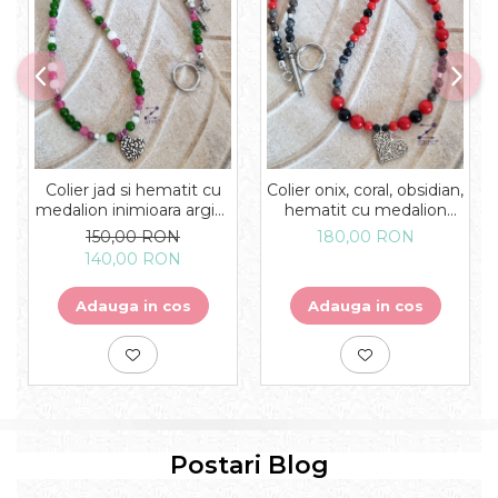
Colier jad si hematit cu
Colier onix, coral, obsidian,
medalion inimioara argint
hematit cu medalion
cu frunze - unicat
inimioara argint cu model
150,00 RON
180,00 RON
oriental - unicat
140,00 RON
Adauga in cos
Adauga in cos
Postari Blog