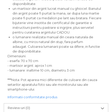
disponibilitate.
un martisor din argint lucrat manual cu ghiocel. Banutul
din argint poate fi purtat la mana, iar dupa luna martie
poate fi purtat ca medalion pe lant sau bratara. Fiecare
bijuterie vine insotita de certificatul de garantie si
instructiuni pentru pastrare si ingrijire, plus servetel
pentru curatarea argintului CADOU.
o lumanare realizata manual din ceara naturala de
albine, cu miros natural din stup, fara parfum
adaugat. Culoarea lumanarii poate sa difere, in functie
de disponibilitate.
Dimensiuni:
- esarfa: 70 x 70 cm
- martisor argint: aprox 1 cm
- lumanare: inaltime 10 cm, diametru 3 cm
***Nota: Pot aparea mici diferente de culoare din cauza
setarilor aparatului foto sau ale monitorului sau ale
smartphone-ului.
Informatii conformitate produs
Review-uri
(0)