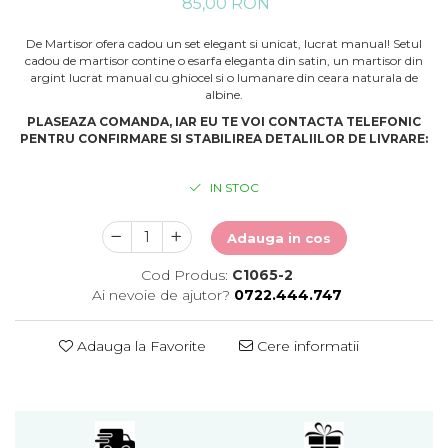
85,00 RON
De Martisor ofera cadou un set elegant si unicat, lucrat manual! Setul
cadou de martisor contine o esarfa eleganta din satin, un martisor din
argint lucrat manual cu ghiocel si o lumanare din ceara naturala de
albine.
PLASEAZA COMANDA, IAR EU TE VOI CONTACTA TELEFONIC
PENTRU CONFIRMARE SI STABILIREA DETALIILOR DE LIVRARE:
IN STOC
Adauga in cos
Cod Produs:
C1065-2
Ai nevoie de ajutor?
0722.444.747
Adauga la Favorite
Cere informatii