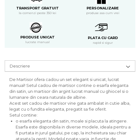
PERSONALIZARE
TRANSPORT GRATUIT
produse asa cum vrei
la comenzi peste 350 lei
PRODUSE UNICAT
PLATA CU CARD
lucrate manual
rapid si sigur
Descriere
De Martisor ofera cadou un set elegant si unicat, lucrat
manual! Setul cadou de martisor contine o esarfa eleganta
din satin, un martisor din argint lucrat manual cu ghiocel si o
lumanare din ceara naturala de albine.
Acest set cadou de martisor vine gata ambalat in cutie alba,
legat cu o fundita eleganta, pregatit sa fie oferit.
Setul contine:
o esarfa eleganta din satin, moale si placuta la atingere.
Esarfa este disponibila in diverse modele, ideala pentru a
fi purtata in jurul gatului, pe cap, la incheietura sau chiar
atasata la genti. Modelul poate varia, in functie de