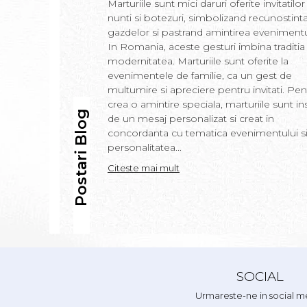
Marturiile sunt mici daruri oferite invitatilor 
nunti si botezuri, simbolizand recunostint
gazdelor si pastrand amintirea evenimentu
In Romania, aceste gesturi imbina traditia
modernitatea. Marturiile sunt oferite la
evenimentele de familie, ca un gest de
multumire si apreciere pentru invitati. Pen
crea o amintire speciala, marturiile sunt in
Postari Blog
de un mesaj personalizat si creat in
concordanta cu tematica evenimentului s
personalitatea...
Citeste mai mult
SOCIAL
Urmareste-ne in social m