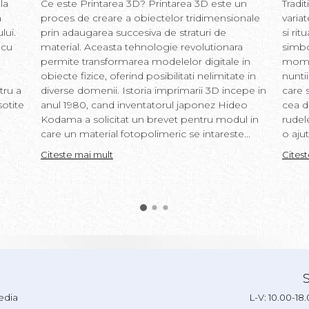
la
Ce este Printarea 3D? Printarea 3D este un
Tradi
a
proces de creare a obiectelor tridimensionale
varia
lui.
prin adaugarea succesiva de straturi de
si rit
 cu
material. Aceasta tehnologie revolutionara
simbo
permite transformarea modelelor digitale in
momen
obiecte fizice, oferind posibilitati nelimitate in
nunti
tru a
diverse domenii. Istoria imprimarii 3D incepe in
care s
sotite
anul 1980, cand inventatorul japonez Hideo
cea d
Kodama a solicitat un brevet pentru modul in
rudel
i
care un material fotopolimeric se intareste...
o ajut
Citeste mai mult
Cites
edia
L-V: 10.00-18