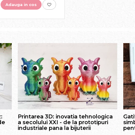
Adauga in cos
:
Printarea 3D: inovatia tehnologica
Gati
de
a secolului XXI - de la prototipuri
simb
industriale pana la bijuterii
pent