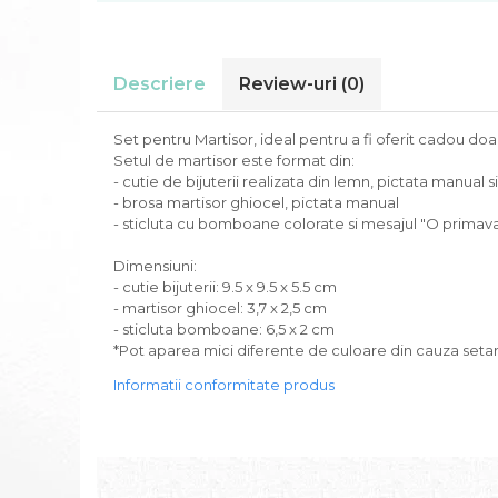
Descriere
Review-uri
(0)
Set pentru Martisor, ideal pentru a fi oferit cadou do
Setul de martisor este format din:
- cutie de bijuterii realizata din lemn, pictata manual 
- brosa martisor ghiocel, pictata manual
- sticluta cu bomboane colorate si mesajul "O primav
Dimensiuni:
- cutie bijuterii: 9.5 x 9.5 x 5.5 cm
- martisor ghiocel: 3,7 x 2,5 cm
- sticluta bomboane: 6,5 x 2 cm
*Pot aparea mici diferente de culoare din cauza setari
Informatii conformitate produs