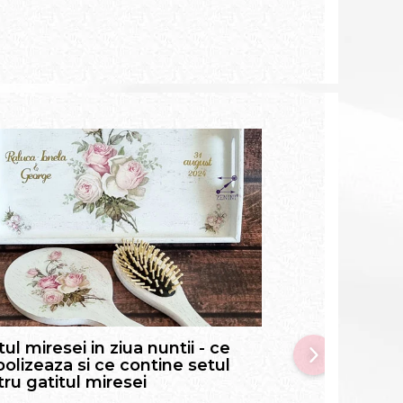
tul miresei in ziua nuntii - ce
Prima baita a 
olizeaza si ce contine setul
pune in apa, ce
ru gatitul miresei
si alte informat
si nasi