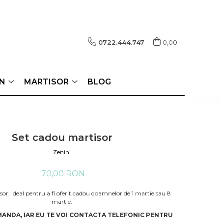
0722.444.747
0,00
N
MARTISOR
BLOG
Set cadou martisor
Zenini
70,00 RON
or, ideal pentru a fi oferit cadou doamnelor de 1 martie sau 8
martie.
ANDA, IAR EU TE VOI CONTACTA TELEFONIC PENTRU