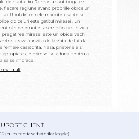
tiile de nunta din Romania sunt bogate si
Prima baie a bebel
te, fiecare regiune avand propriile obiceiuri
moment incarcat de 
ualuri. Unul dintre cele mai interesante si
Romania. In acest a
lice obiceiuri este gatitul miresei , un
semnificatiile si obi
t plin de emotie si semnificatie. In ziua
ritual, precum si m
i, pregatirea miresei este un obicei vechi,
in apa de baie si ce
imbolizeaza tranzitia de la viata de fata la
copil. “Prima baita”
e femeie casatorita. Nasa, prietenele si
loc a doua zi dupa bo
e apropiate ale miresei se aduna pentru a
realizat de nasa cop
a sa se imbrace...
uneori de moasa....
te mai mult
Citeste mai mult
SUPORT CLIENTI
.00 (cu exceptia sarbatorilor legale)