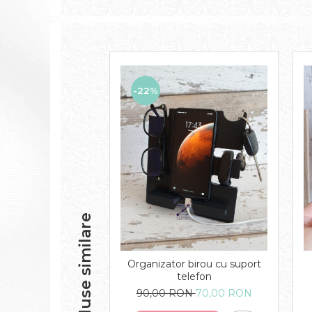
-22%
Produse similare
Organizator birou cu suport
telefon
90,00 RON
70,00 RON