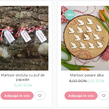
-38%
Martisor sticluta cu puf de
Martisor pasare alba
papadie
8,00 RON
5,00 RON
15,00 RON
Adauga in cos
Adauga in cos