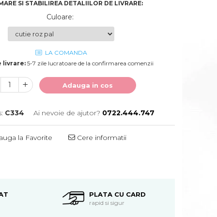
ARE SI STABILIREA DETALIILOR DE LIVRARE:
Culoare
:
LA COMANDA
 livrare:
5-7 zile lucratoare de la confirmarea comenzii
Adauga in cos
:
C334
Ai nevoie de ajutor?
0722.444.747
uga la Favorite
Cere informatii
Distribuie
pe
Facebook
AT
PLATA CU CARD
rapid si sigur