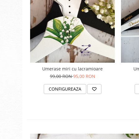
Umerase miri cu lacramioare
Um
99,00 RON
95,00 RON
CONFIGUREAZA