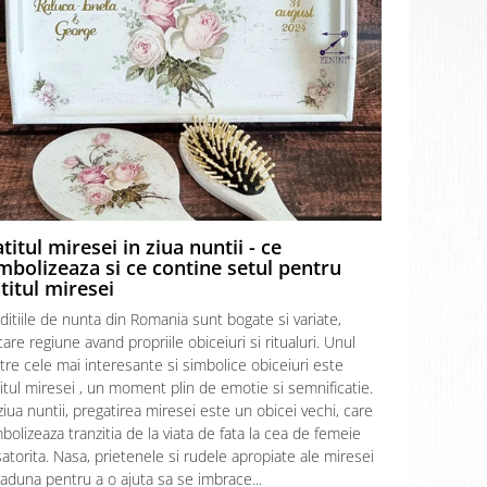
titul miresei in ziua nuntii - ce
Prima ba
mbolizeaza si ce contine setul pentru
apa, ce t
titul miresei
informati
ditiile de nunta din Romania sunt bogate si variate,
Prima baie 
care regiune avand propriile obiceiuri si ritualuri. Unul
incarcat de 
tre cele mai interesante si simbolice obiceiuri este
articol vom e
itul miresei , un moment plin de emotie si semnificatie.
acest ritual
ziua nuntii, pregatirea miresei este un obicei vechi, care
apa de baie 
bolizeaza tranzitia de la viata de fata la cea de femeie
baita” sau “
atorita. Nasa, prietenele si rudele apropiate ale miresei
iar acest rit
aduna pentru a o ajuta sa se imbrace...
mama si uneo