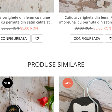
a verighete din lemn cu nume
Cutiuta verighete din lemn
 cu pernuta din satin catifelat -
impreuna, cu pernuta din satin 
personalizata
- personalizata
89,00 RON
85,00 RON
89,00 RON
85,00 RON
CONFIGUREAZA
CONFIGUREAZA
PRODUSE SIMILARE
NOU
-4%