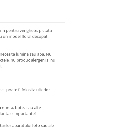
mn pentru verighete, pictata
 cu un model floral decupat,
a necesita lumina sau apa. Nu
sectele, nu produc alergeni si nu
i.
si poate fi folosita ulterior
la nunta, botez sau alte
or tale importante!
arilor aparatului foto sau ale