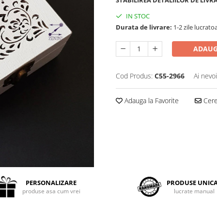
STABILIREA DETALIILOR DE LIVR
IN STOC
Durata de livrare:
1-2 zile lucrato
ADAUG
Cod Produs:
C55-2966
Ai nevo
Adauga la Favorite
Cere 
PERSONALIZARE
PRODUSE UNIC
produse asa cum vrei
lucrate manual