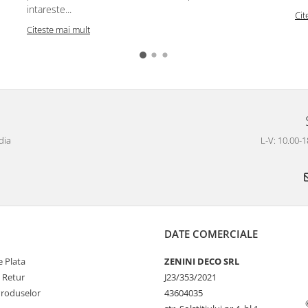
intareste...
Cit
Citeste mai mult
dia
L-V: 10.00-1
DATE COMERCIALE
 Plata
ZENINI DECO SRL
e Retur
J23/353/2021
Produselor
43604035