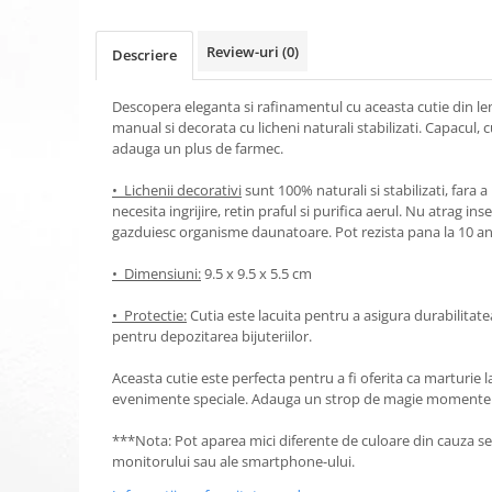
Review-uri
(0)
Descriere
Descopera eleganta si rafinamentul cu aceasta cutie din le
manual si decorata cu licheni naturali stabilizati. Capacul,
adauga un plus de farmec.
• Lichenii decorativi
sunt 100% naturali si stabilizati, fara 
necesita ingrijire, retin praful si purifica aerul. Nu atrag in
gazduiesc organisme daunatoare. Pot rezista pana la 10 an
• Dimensiuni:
9.5 x 9.5 x 5.5 cm
• Protectie:
Cutia este lacuita pentru a asigura durabilitatea 
pentru depozitarea bijuteriilor.
Aceasta cutie este perfecta pentru a fi oferita ca marturie 
evenimente speciale. Adauga un strop de magie momentel
***Nota: Pot aparea mici diferente de culoare din cauza set
monitorului sau ale smartphone-ului.