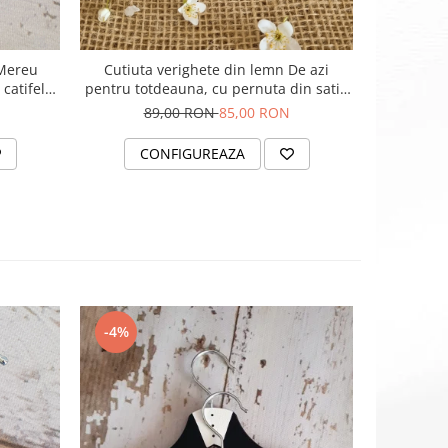
 Mereu
Cutiuta verighete din lemn De azi
catifelat
pentru totdeauna, cu pernuta din satin
catifelat - personalizata
89,00 RON
85,00 RON
CONFIGUREAZA
-4%