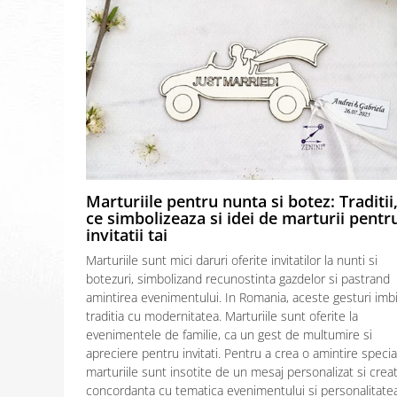
Marturiile pentru nunta si botez: Traditii
ce simbolizeaza si idei de marturii pentr
invitatii tai
Marturiile sunt mici daruri oferite invitatilor la nunti si
botezuri, simbolizand recunostinta gazdelor si pastrand
amintirea evenimentului. In Romania, aceste gesturi imb
traditia cu modernitatea. Marturiile sunt oferite la
evenimentele de familie, ca un gest de multumire si
apreciere pentru invitati. Pentru a crea o amintire specia
marturiile sunt insotite de un mesaj personalizat si creat
concordanta cu tematica evenimentului si personalitatea.