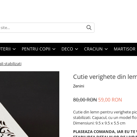
UTERII
PENTRU COPII
DECO
CRACIUN
MARTISOR
i stabilizati
Cutie verighete din lemn
Zenini
80,00 RON
59,00 RON
Cutie din lemn pentru verighete pict
stabilizati. Capacul, cu un model f
Dimensiuni: 9.5 x 9.5 x 5.5 cm
PLASEAZA COMANDA, IAR EU TE