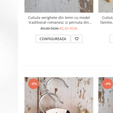
Cutiuta verighete din lemn cu model
Cutiut
traditional romanesc si pernuta din
familie,
satin catifelat - personalizata
89,00 RON
85,00 RON
CONFIGUREAZA
-4%
-4%