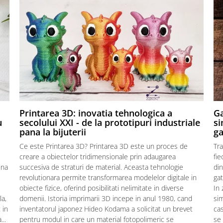
,
Printarea 3D: inovatia tehnologica a
Ga
u
secolului XXI - de la prototipuri industriale
si
pana la bijuterii
ga
Ce este Printarea 3D? Printarea 3D este un proces de
Tra
creare a obiectelor tridimensionale prin adaugarea
fie
ina
succesiva de straturi de material. Aceasta tehnologie
din
revolutionara permite transformarea modelelor digitale in
gat
obiecte fizice, oferind posibilitati nelimitate in diverse
In 
la,
domenii. Istoria imprimarii 3D incepe in anul 1980, cand
sim
 in
inventatorul japonez Hideo Kodama a solicitat un brevet
cas
..
pentru modul in care un material fotopolimeric se
se 