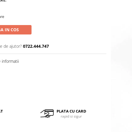
ARE:
are
A IN COS
ie de ajutor?
0722.444.747
informatii
Distribuie
pe
Facebook
AT
PLATA CU CARD
rapid si sigur