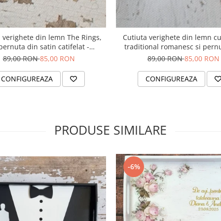
 verighete din lemn The Rings,
Cutiuta verighete din lemn c
pernuta din satin catifelat -
traditional romanesc si pern
personalizata
satin catifelat - personali
89,00 RON
85,00 RON
89,00 RON
85,00 RON
CONFIGUREAZA
CONFIGUREAZA
PRODUSE SIMILARE
-6%