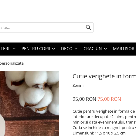
UTERII
PENTRU COPII
DECO
CRACIUN
MARTISOR
 personalizata
Cutie verighete in for
Zenini
95,00 RON
75,00 RON
Cutie pentru verighete in forma de 
interior are decupate 2 inimi, pentru
mirilor si data evenimentului, tran
Cutia se inchide cu magnet pentru s
Dimensiuni: 11,5 x 10 x 2,5 cm