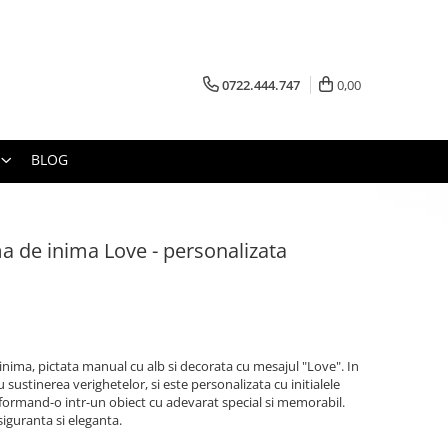
0722.444.747
0,00
BLOG
ma de inima Love - personalizata
inima, pictata manual cu alb si decorata cu mesajul "Love". In
 sustinerea verighetelor, si este personalizata cu initialele
sformand-o intr-un obiect cu adevarat special si memorabil.
iguranta si eleganta.