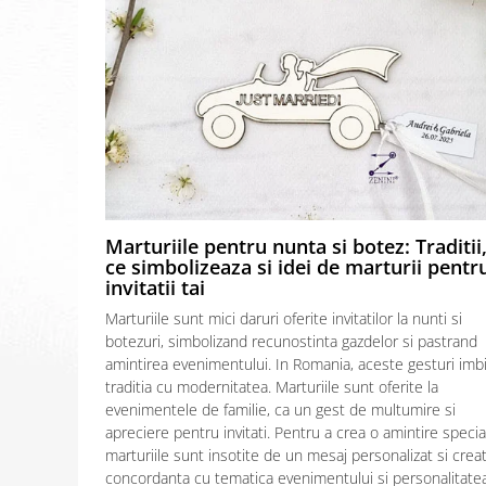
Marturiile pentru nunta si botez: Traditii
ce simbolizeaza si idei de marturii pentr
invitatii tai
Marturiile sunt mici daruri oferite invitatilor la nunti si
botezuri, simbolizand recunostinta gazdelor si pastrand
amintirea evenimentului. In Romania, aceste gesturi imb
traditia cu modernitatea. Marturiile sunt oferite la
evenimentele de familie, ca un gest de multumire si
apreciere pentru invitati. Pentru a crea o amintire specia
marturiile sunt insotite de un mesaj personalizat si creat
concordanta cu tematica evenimentului si personalitatea.