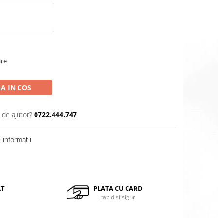
are
A IN COS
 de ajutor?
0722.444.747
informatii
Distribuie
pe
Facebook
AT
PLATA CU CARD
rapid si sigur