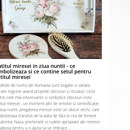
titul miresei in ziua nuntii - ce
Prima ba
mbolizeaza si ce contine setul pentru
apa, ce t
titul miresei
informati
ditiile de nunta din Romania sunt bogate si variate,
Prima baie 
care regiune avand propriile obiceiuri si ritualuri. Unul
incarcat de 
tre cele mai interesante si simbolice obiceiuri este
articol vom e
itul miresei , un moment plin de emotie si semnificatie.
acest ritual
ziua nuntii, pregatirea miresei este un obicei vechi, care
apa de baie 
bolizeaza tranzitia de la viata de fata la cea de femeie
baita” sau “
atorita. Nasa, prietenele si rudele apropiate ale miresei
iar acest rit
aduna pentru a o ajuta sa se imbrace...
mama si uneo