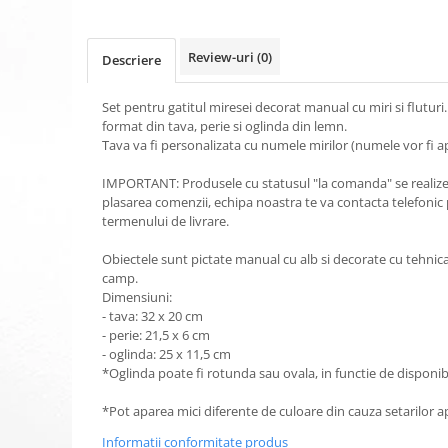
Review-uri
(0)
Descriere
Set pentru gatitul miresei decorat manual cu miri si fluturi
format din tava, perie si oglinda din lemn.
Tava va fi personalizata cu numele mirilor (numele vor fi apli
IMPORTANT: Produsele cu statusul "la comanda" se realizea
plasarea comenzii, echipa noastra te va contacta telefonic 
termenului de livrare.
Obiectele sunt pictate manual cu alb si decorate cu tehnic
camp.
Dimensiuni:
- tava: 32 x 20 cm
- perie: 21,5 x 6 cm
- oglinda: 25 x 11,5 cm
*Oglinda poate fi rotunda sau ovala, in functie de disponibi
*Pot aparea mici diferente de culoare din cauza setarilor a
Informatii conformitate produs