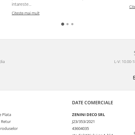
intareste...
Cit
Citeste mai mult
dia
L-V: 10.00-1
DATE COMERCIALE
 Plata
ZENINI DECO SRL
e Retur
J23/353/2021
Produselor
43604035