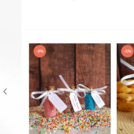
-9%
-5%