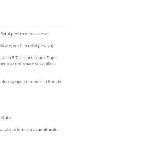
. Setul pentru mireasa este
cate, vor fi in relief pe tava).
za in 5-7 zile lucratoare. Dupa
pentru confirmare si stabilirea
a decoupage, cu model cu flori de
litate.
paratului foto sau a monitorului.