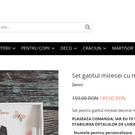
UTERII
PENTRU COPII
DECO
CRACIUN
MARTISOR
Set gatitul miresei cu mi
Zenini
159,00 RON
149,00 RON
Set pentru gatitul miresei decorat m
PLASEAZA COMANDA, IAR EU TE
STABILIREA DETALIILOR DE LIVR
Numele pentru personalizare