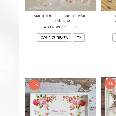
Marturii botez si nunta sticlute
bomboane
4,30 RON
3,90 RON
CONFIGUREAZA
-6%
-6%