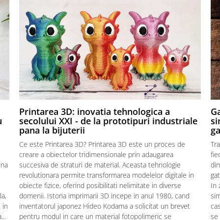
,
Printarea 3D: inovatia tehnologica a
Ga
u
secolului XXI - de la prototipuri industriale
si
pana la bijuterii
ga
Ce este Printarea 3D? Printarea 3D este un proces de
Tra
creare a obiectelor tridimensionale prin adaugarea
fie
ina
succesiva de straturi de material. Aceasta tehnologie
din
revolutionara permite transformarea modelelor digitale in
gat
obiecte fizice, oferind posibilitati nelimitate in diverse
In 
la,
domenii. Istoria imprimarii 3D incepe in anul 1980, cand
sim
 in
inventatorul japonez Hideo Kodama a solicitat un brevet
cas
..
pentru modul in care un material fotopolimeric se
se 