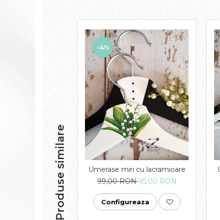
-4%
Produse similare
Umerase miri cu lacramioare
99,00 RON
95,00 RON
Configureaza