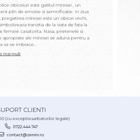
Romania. In acest a
lice obiceiuri este gatitul miresei , un
semnificatiile si obi
t plin de emotie si semnificatie. In ziua
ritual, precum si m
i, pregatirea miresei este un obicei vechi,
in apa de baie si ce
imbolizeaza tranzitia de la viata de fata la
copil. “Prima baita”
e femeie casatorita. Nasa, prietenele si
loc a doua zi dupa bo
e apropiate ale miresei se aduna pentru a
realizat de nasa cop
a sa se imbrace...
uneori de moasa....
te mai mult
Citeste mai mult
SUPORT CLIENTI
.00 (cu exceptia sarbatorilor legale)
0722.444.747
contact@zenini.ro