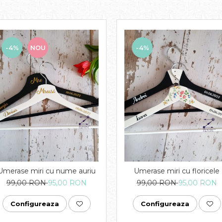
-4%
NOU
-4%
Umerase miri cu nume auriu
Umerase miri cu floricele
99,00 RON
95,00 RON
99,00 RON
95,00 RON
Configureaza
Configureaza