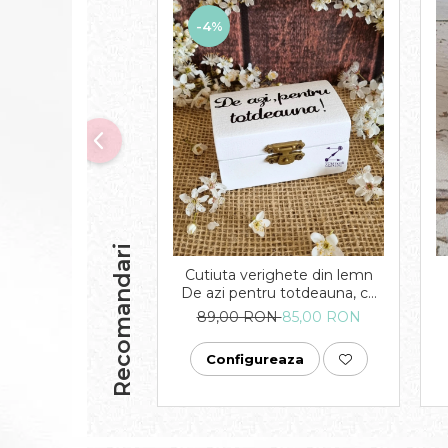
-4%
Recomandari
Cutiuta verighete din lemn
De azi pentru totdeauna, cu
pernuta din satin catifelat -
89,00 RON
85,00 RON
personalizata
Configureaza