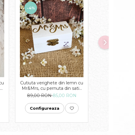
-4%
-4%
Cutiuta verigh
cu
Cutiuta verighete din lemn cu
Our Beginning, c
in
Mr&Mrs, cu pernuta din satin
satin catifelat -
ta
catifelat - personalizata
89,00 RON
8
89,00 RON
85,00 RON
Configurea
Configureaza