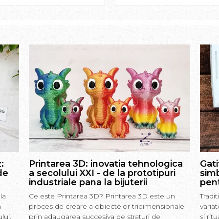
:
Printarea 3D: inovatia tehnologica
Gati
de
a secolului XXI - de la prototipuri
simb
industriale pana la bijuterii
pent
la
Ce este Printarea 3D? Printarea 3D este un
Tradi
a
proces de creare a obiectelor tridimensionale
varia
lui.
prin adaugarea succesiva de straturi de
si rit