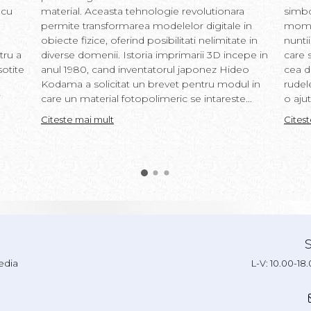
 cu
material. Aceasta tehnologie revolutionara
simbo
permite transformarea modelelor digitale in
momen
obiecte fizice, oferind posibilitati nelimitate in
nunti
tru a
diverse domenii. Istoria imprimarii 3D incepe in
care s
sotite
anul 1980, cand inventatorul japonez Hideo
cea d
Kodama a solicitat un brevet pentru modul in
rudel
i
care un material fotopolimeric se intareste...
o ajut
Citeste mai mult
Cites
edia
L-V: 10.00-18