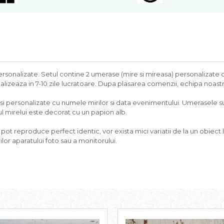
sonalizate. Setul contine 2 umerase (mire si mireasa) personalizate c
izeaza in 7-10 zile lucratoare. Dupa plasarea comenzii, echipa noastr
si personalizate cu numele mirilor si data evenimentului. Umerasele su
l mirelui este decorat cu un papion alb.
t reproduce perfect identic, vor exista mici variatii de la un obiect la
lor aparatului foto sau a monitorului.