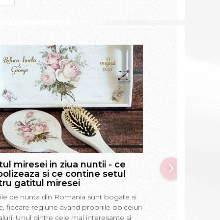
tul miresei in ziua nuntii - ce
Prima baita a 
olizeaza si ce contine setul
pune in apa, ce
ru gatitul miresei
si alte informat
si nasi
tiile de nunta din Romania sunt bogate si
Prima baie a bebel
te, fiecare regiune avand propriile obiceiuri
moment incarcat de 
ualuri. Unul dintre cele mai interesante si