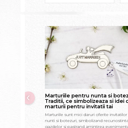
Marturiile pentru nunta si botez
Traditii, ce simbolizeaza si idei 
marturii pentru invitatii tai
Marturiile sunt mici daruri oferite invitatilor 
nunti si botezuri, simbolizand recunostint
gazdelor si pastrand amintirea evenimentu