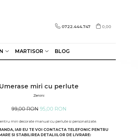
0722.444.747
0,00
N
MARTISOR
BLOG
Umerase miri cu perlute
Zenini
99,00 RON
95,00 RON
ntru miri decorate manual cu perlute si personalizate.
ANDA, IAR EU TE VOI CONTACTA TELEFONIC PENTRU
ARE SI STABILIREA DETALIILOR DE LIVRARE: