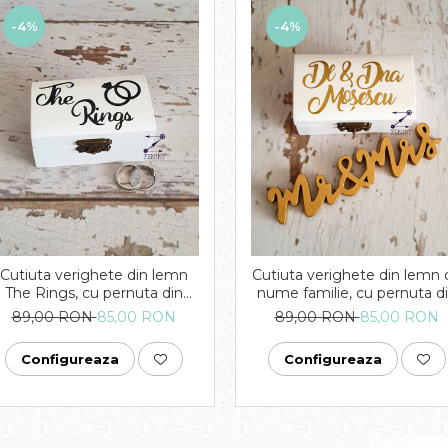
-4%
-4%
Cutiuta verighete din lemn
Cutiuta verighete din lemn 
The Rings, cu pernuta din
nume familie, cu pernuta d
satin catifelat - personalizata
satin catifelat - personaliza
89,00 RON
85,00 RON
89,00 RON
85,00 RON
Configureaza
Configureaza