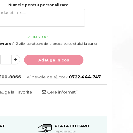
Numele pentru personalizare
IN STOC
ivrare:
1-2 zile lucratoare de la predarea coletului la curier
Adauga in cos
100-8866
Ai nevoie de ajutor?
0722.444.747
uga la Favorite
Cere informatii
Distribuie
pe
Facebook
AT
PLATA CU CARD
rapid si sigur