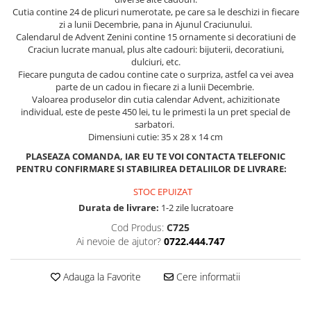
Cutia contine 24 de plicuri numerotate, pe care sa le deschizi in fiecare
zi a lunii Decembrie, pana in Ajunul Craciunului.
Calendarul de Advent Zenini contine 15 ornamente si decoratiuni de
Craciun lucrate manual, plus alte cadouri: bijuterii, decoratiuni,
dulciuri, etc.
Fiecare punguta de cadou contine cate o surpriza, astfel ca vei avea
parte de un cadou in fiecare zi a lunii Decembrie.
Valoarea produselor din cutia calendar Advent, achizitionate
individual, este de peste 450 lei, tu le primesti la un pret special de
sarbatori.
Dimensiuni cutie: 35 x 28 x 14 cm
PLASEAZA COMANDA, IAR EU TE VOI CONTACTA TELEFONIC
PENTRU CONFIRMARE SI STABILIREA DETALIILOR DE LIVRARE:
STOC EPUIZAT
Durata de livrare:
1-2 zile lucratoare
Cod Produs:
C725
Ai nevoie de ajutor?
0722.444.747
Adauga la Favorite
Cere informatii