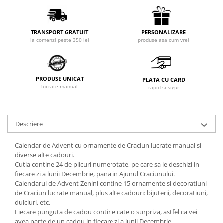
PERSONALIZARE
TRANSPORT GRATUIT
produse asa cum vrei
la comenzi peste 350 lei
PRODUSE UNICAT
PLATA CU CARD
lucrate manual
rapid si sigur
Descriere
Calendar de Advent cu ornamente de Craciun lucrate manual si
diverse alte cadouri.
Cutia contine 24 de plicuri numerotate, pe care sa le deschizi in
fiecare zi a lunii Decembrie, pana in Ajunul Craciunului.
Calendarul de Advent Zenini contine 15 ornamente si decoratiuni
de Craciun lucrate manual, plus alte cadouri: bijuterii, decoratiuni,
dulciuri, etc.
Fiecare punguta de cadou contine cate o surpriza, astfel ca vei
avea parte de un cadou in fiecare zi a lunii Decembrie.