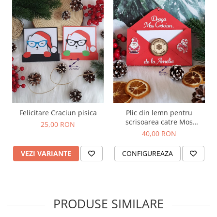
Felicitare Craciun pisica
Plic din lemn pentru
scrisoarea catre Mos
25,00 RON
Craciun
40,00 RON
VEZI VARIANTE
CONFIGUREAZA
PRODUSE SIMILARE