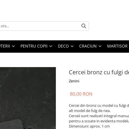
UTERII
PENTRU COPII
DECO
CRACIUN
MARTISOR
Cercei bronz cu fulgi 
Zenini
80,00 RON
Cercei din bronz cu model cu fulgi d
alt model de fulg de nea.
Cerceii sunt realizati integral manua
pentru a scoate in evidenta modelul
Dimensiuni: aprox. 1 cm