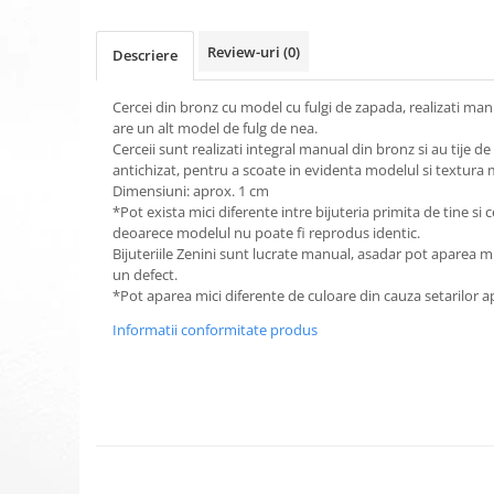
Review-uri
(0)
Descriere
Cercei din bronz cu model cu fulgi de zapada, realizati manua
are un alt model de fulg de nea.
Cerceii sunt realizati integral manual din bronz si au tije de
antichizat, pentru a scoate in evidenta modelul si textura 
Dimensiuni: aprox. 1 cm
*Pot exista mici diferente intre bijuteria primita de tine si
deoarece modelul nu poate fi reprodus identic.
Bijuteriile Zenini sunt lucrate manual, asadar pot aparea m
un defect.
*Pot aparea mici diferente de culoare din cauza setarilor a
Informatii conformitate produs