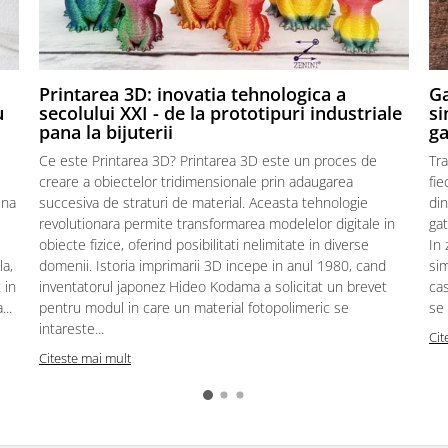
,
Printarea 3D: inovatia tehnologica a
Ga
u
secolului XXI - de la prototipuri industriale
si
pana la bijuterii
ga
Ce este Printarea 3D? Printarea 3D este un proces de
Tra
creare a obiectelor tridimensionale prin adaugarea
fie
ina
succesiva de straturi de material. Aceasta tehnologie
din
revolutionara permite transformarea modelelor digitale in
gat
obiecte fizice, oferind posibilitati nelimitate in diverse
In 
la,
domenii. Istoria imprimarii 3D incepe in anul 1980, cand
sim
 in
inventatorul japonez Hideo Kodama a solicitat un brevet
cas
..
pentru modul in care un material fotopolimeric se
se 
intareste...
Cit
Citeste mai mult