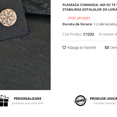
PLASEAZA COMANDA, IAR EU TE
STABILIREA DETALIILOR DE LIVR
STOC EPUIZAT
Durata de livrare:
1-2 zile lucrato
Cod Produs:
C1232
Ai nevoie d
Adauga la Favorite
Cere 
PERSONALIZARE
PRODUSE UNIC
produse asa cum vrei
lucrate manual