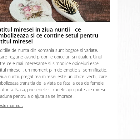
titul miresei in ziua nuntii - ce
Prima ba
mbolizeaza si ce contine setul pentru
apa, ce t
titul miresei
informati
ditiile de nunta din Romania sunt bogate si variate,
Prima baie 
care regiune avand propriile obiceiuri si ritualuri. Unul
incarcat de 
tre cele mai interesante si simbolice obiceiuri este
articol vom e
itul miresei , un moment plin de emotie si semnificatie.
acest ritual
ziua nuntii, pregatirea miresei este un obicei vechi, care
apa de baie 
bolizeaza tranzitia de la viata de fata la cea de femeie
baita” sau “
atorita. Nasa, prietenele si rudele apropiate ale miresei
iar acest rit
aduna pentru a o ajuta sa se imbrace...
mama si uneo
este mai mult
Citeste mai m