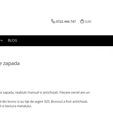
0722.444.747
0,00
BLOG
de zapada
e zapada, realizati manual si antichizati. Fiecare cercel are un
l din bronz si au tije de argint 925. Bronzul a fost antichizat,
 si textura metalului.