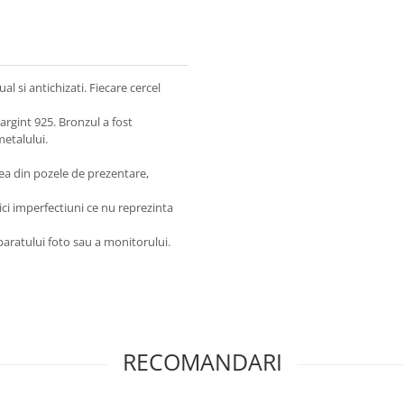
l si antichizati. Fiecare cercel
 argint 925. Bronzul a fost
metalului.
 cea din pozele de prezentare,
ici imperfectiuni ce nu reprezinta
paratului foto sau a monitorului.
RECOMANDARI