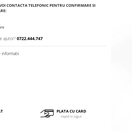
 VOI CONTACTA TELEFONIC PENTRU CONFIRMARE SI
ARE:
are
e ajutor?
0722.444.747
informatii
Distribuie
pe
Facebook
AT
PLATA CU CARD
rapid si sigur