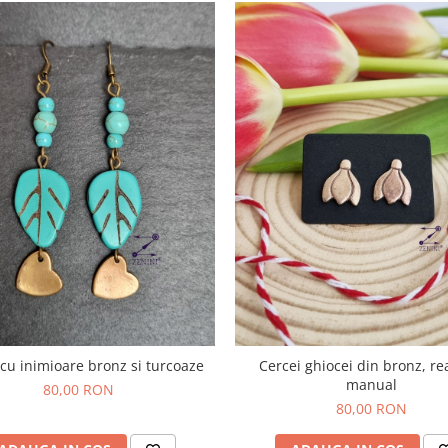
 cu inimioare bronz si turcoaze
Cercei ghiocei din bronz, rea
manual
80,00 RON
80,00 RON