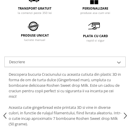
PERSONALIZARE
TRANSPORT GRATUIT
produse asa cum vrei
la comenzi peste 350 lei
PRODUSE UNICAT
PLATA CU CARD
lucrate manual
rapid si sigur
Descriere
Descopera bucuria Craciunului cu aceasta cutiuta din plastic 3D in
forma de om de turta dulce (Gingerbread man), umpluta cu
bomboane delicioase Roshen Sweet drop Milk. Este un cadou de
craciun pentru copii perfect si cu siguranta ii va incanta pe cei
mici!
Aceasta cutie gingerbread este printata 3D si vine in diverse
culori, in functie de rulajul filamentului, fiind livrata aleatoriu. Intr-
o cutie incap aproximativ 7 bomboane Roshen Sweet drop Milk
(50 grame).