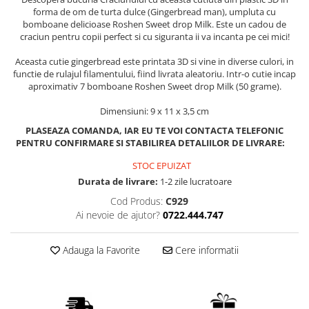
forma de om de turta dulce (Gingerbread man), umpluta cu
bomboane delicioase Roshen Sweet drop Milk. Este un cadou de
craciun pentru copii perfect si cu siguranta ii va incanta pe cei mici!
Aceasta cutie gingerbread este printata 3D si vine in diverse culori, in
functie de rulajul filamentului, fiind livrata aleatoriu. Intr-o cutie incap
aproximativ 7 bomboane Roshen Sweet drop Milk (50 grame).
Dimensiuni: 9 x 11 x 3,5 cm
PLASEAZA COMANDA, IAR EU TE VOI CONTACTA TELEFONIC
PENTRU CONFIRMARE SI STABILIREA DETALIILOR DE LIVRARE:
STOC EPUIZAT
Durata de livrare:
1-2 zile lucratoare
Cod Produs:
C929
Ai nevoie de ajutor?
0722.444.747
Adauga la Favorite
Cere informatii