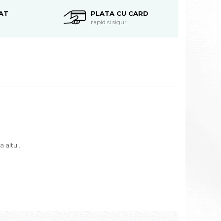
AT
PLATA CU CARD
rapid si sigur
 altul.