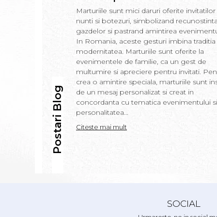
Marturiile sunt mici daruri oferite invitatilor 
nunti si botezuri, simbolizand recunostint
gazdelor si pastrand amintirea evenimentu
In Romania, aceste gesturi imbina traditia
modernitatea. Marturiile sunt oferite la
evenimentele de familie, ca un gest de
multumire si apreciere pentru invitati. Pen
crea o amintire speciala, marturiile sunt in
Postari Blog
de un mesaj personalizat si creat in
concordanta cu tematica evenimentului s
personalitatea...
Citeste mai mult
SOCIAL
Urmareste-ne in social m