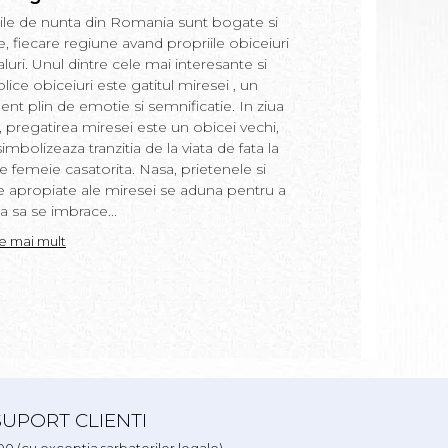
si nasi
tiile de nunta din Romania sunt bogate si
Prima baie a bebel
te, fiecare regiune avand propriile obiceiuri
moment incarcat de 
ualuri. Unul dintre cele mai interesante si
Romania. In acest a
lice obiceiuri este gatitul miresei , un
semnificatiile si obi
t plin de emotie si semnificatie. In ziua
ritual, precum si m
i, pregatirea miresei este un obicei vechi,
in apa de baie si ce
imbolizeaza tranzitia de la viata de fata la
copil. “Prima baita”
e femeie casatorita. Nasa, prietenele si
loc a doua zi dupa bo
e apropiate ale miresei se aduna pentru a
realizat de nasa cop
a sa se imbrace...
uneori de moasa....
te mai mult
Citeste mai mult
SUPORT CLIENTI
.00 (cu exceptia sarbatorilor legale)