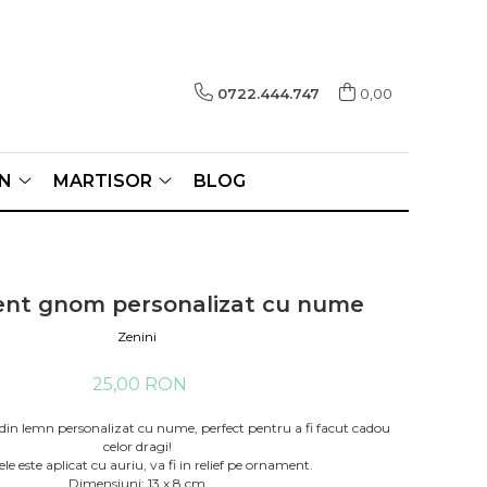
0722.444.747
0,00
N
MARTISOR
BLOG
nt gnom personalizat cu nume
Zenini
25,00 RON
 lemn personalizat cu nume, perfect pentru a fi facut cadou
celor dragi!
e este aplicat cu auriu, va fi in relief pe ornament.
Dimensiuni: 13 x 8 cm