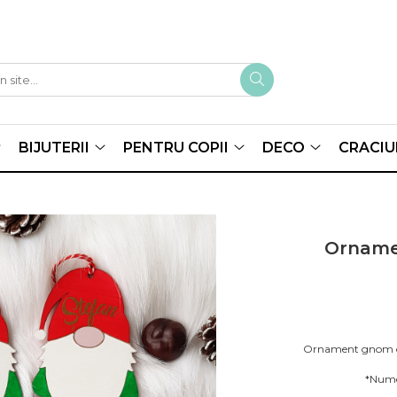
BIJUTERII
PENTRU COPII
DECO
CRACIU
Orname
Ornament gnom din
*Numel