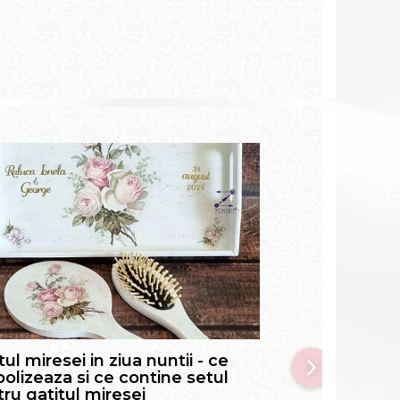
tul miresei in ziua nuntii - ce
Prima baita a 
olizeaza si ce contine setul
pune in apa, ce
ru gatitul miresei
si alte informat