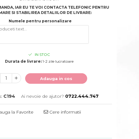
ANDA, IAR EU TE VOI CONTACTA TELEFONIC PENTRU
ARE SI STABILIREA DETALIILOR DE LIVRARE:
Numele pentru personalizare
IN STOC
Durata de livrare:
1-2 zile lucratoare
Adauga in cos
:
C194
Ai nevoie de ajutor?
0722.444.747
uga la Favorite
Cere informatii
Distribuie
pe
Facebook