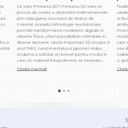
la
Ce este Printarea 3D? Printarea 3D este un
Tradi
a
proces de creare a obiectelor tridimensionale
varia
lui.
prin adaugarea succesiva de straturi de
si rit
 cu
material. Aceasta tehnologie revolutionara
simbo
permite transformarea modelelor digitale in
momen
obiecte fizice, oferind posibilitati nelimitate in
nunti
tru a
diverse domenii. Istoria imprimarii 3D incepe in
care s
sotite
anul 1980, cand inventatorul japonez Hideo
cea d
Kodama a solicitat un brevet pentru modul in
rudel
i
care un material fotopolimeric se intareste...
o ajut
Citeste mai mult
Cites
edia
L-V: 10.00-18