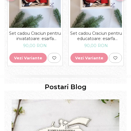
Set cadou Craciun pentru
Set cadou Craciun pentru
invatatoare: esarfa
educatoare: esarfa
eleganta, glob plastic
eleganta, glob plastic
90,00 RON
90,00 RON
personalizat si lumanare
personalizat si lumanare
din ceara naturala de
din ceara naturala de
Vezi Variante
Vezi Variante
albine
albine
Postari Blog