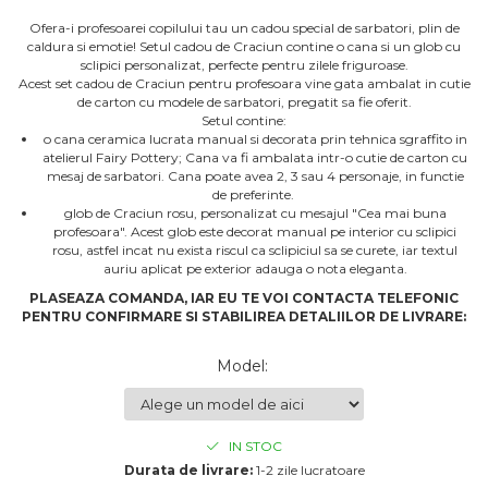
Ofera-i profesoarei copilului tau un cadou special de sarbatori, plin de
caldura si emotie! Setul cadou de Craciun contine o cana si un glob cu
sclipici personalizat, perfecte pentru zilele friguroase.
Acest set cadou de Craciun pentru profesoara vine gata ambalat in cutie
de carton cu modele de sarbatori, pregatit sa fie oferit.
Setul contine:
o cana ceramica lucrata manual si decorata prin tehnica sgraffito in
atelierul Fairy Pottery; Cana va fi ambalata intr-o cutie de carton cu
mesaj de sarbatori. Cana poate avea 2, 3 sau 4 personaje, in functie
de preferinte.
glob de Craciun rosu, personalizat cu mesajul "Cea mai buna
profesoara". Acest glob este decorat manual pe interior cu sclipici
rosu, astfel incat nu exista riscul ca sclipiciul sa se curete, iar textul
auriu aplicat pe exterior adauga o nota eleganta.
PLASEAZA COMANDA, IAR EU TE VOI CONTACTA TELEFONIC
PENTRU CONFIRMARE SI STABILIREA DETALIILOR DE LIVRARE:
Model
:
IN STOC
Durata de livrare:
1-2 zile lucratoare