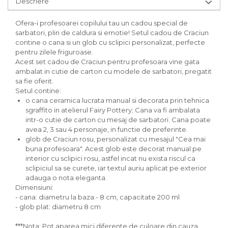
Descriere
Ofera-i profesoarei copilului tau un cadou special de
sarbatori, plin de caldura si emotie! Setul cadou de Craciun
contine o cana si un glob cu sclipici personalizat, perfecte
pentru zilele friguroase.
Acest set cadou de Craciun pentru profesoara vine gata
ambalat in cutie de carton cu modele de sarbatori, pregatit
sa fie oferit.
Setul contine:
o cana ceramica lucrata manual si decorata prin tehnica
sgraffito in atelierul Fairy Pottery; Cana va fi ambalata
intr-o cutie de carton cu mesaj de sarbatori. Cana poate
avea 2, 3 sau 4 personaje, in functie de preferinte.
glob de Craciun rosu, personalizat cu mesajul "Cea mai
buna profesoara". Acest glob este decorat manual pe
interior cu sclipici rosu, astfel incat nu exista riscul ca
sclipiciul sa se curete, iar textul auriu aplicat pe exterior
adauga o nota eleganta.
Dimensiuni:
- cana: diametru la baza - 8 cm, capacitate 200 ml
- glob plat: diametru 8 cm
***Nota: Pot aparea mici diferente de culoare din cauza