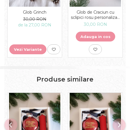
Glob Grinch
Glob de Craciun cu
sclipici rosu personalizat:
30,00 RON
Cea mai buna
30,00 RON
de la 27,00 RON
invatatoare, 8 cm, din
plastic
Adauga in cos
Vezi Variante
Produse similare