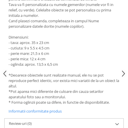
Tava va fi personalizata cu numele gemenilor (numele vor fi in
relief, cu verde). Celelalte obiecte se pot personaliza cu prima
initiala a numelor.
Cand plasezi comanda, completeaza in campul Nume
personalizare datele dorite (numele copiilor).
Dimensiuni:
- tava: aprox. 35 x 23 cm
- cutiuta: 9 x 5.5 x 4.5 cm
- perie mare: 21,5 x 6 cm
- perie mica: 12 x 4 cm
- oglinda: aprox. 13,5 x 6,5 cm
*Deoarece obiectele sunt realizate manual, ele nu se pot
reproduce perfect identic, vor exista mici variatii de la un obiect la
altul.
*Pot aparea mici diferente de culoare din cauza setarilor
aparatului foto sau a monitorului.
* Forma oglinzii poate sa difere, in functie de disponibilitate.
Informatii conformitate produs
Review-uri
(0)