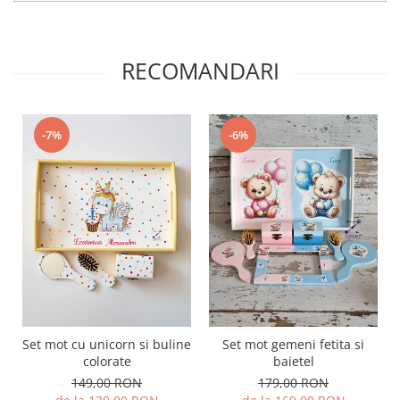
RECOMANDARI
-7%
-6%
Set mot cu unicorn si buline
Set mot gemeni fetita si
colorate
baietel
149,00 RON
179,00 RON