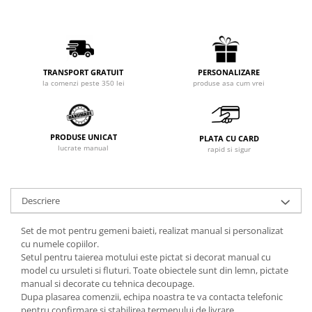
PERSONALIZARE
TRANSPORT GRATUIT
produse asa cum vrei
la comenzi peste 350 lei
PRODUSE UNICAT
PLATA CU CARD
lucrate manual
rapid si sigur
Descriere
Set de mot pentru gemeni baieti, realizat manual si personalizat
cu numele copiilor.
Setul pentru taierea motului este pictat si decorat manual cu
model cu ursuleti si fluturi. Toate obiectele sunt din lemn, pictate
manual si decorate cu tehnica decoupage.
Dupa plasarea comenzii, echipa noastra te va contacta telefonic
pentru confirmare si stabilirea termenului de livrare.