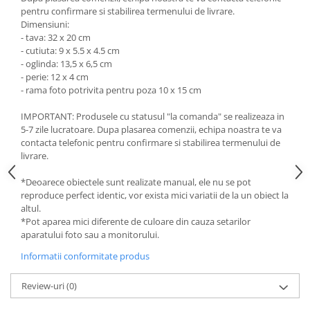
pentru confirmare si stabilirea termenului de livrare.
Dimensiuni:
- tava: 32 x 20 cm
- cutiuta: 9 x 5.5 x 4.5 cm
- oglinda: 13,5 x 6,5 cm
- perie: 12 x 4 cm
- rama foto potrivita pentru poza 10 x 15 cm
IMPORTANT: Produsele cu statusul "la comanda" se realizeaza in
5-7 zile lucratoare. Dupa plasarea comenzii, echipa noastra te va
contacta telefonic pentru confirmare si stabilirea termenului de
livrare.
*Deoarece obiectele sunt realizate manual, ele nu se pot
reproduce perfect identic, vor exista mici variatii de la un obiect la
altul.
*Pot aparea mici diferente de culoare din cauza setarilor
aparatului foto sau a monitorului.
Informatii conformitate produs
Review-uri
(0)