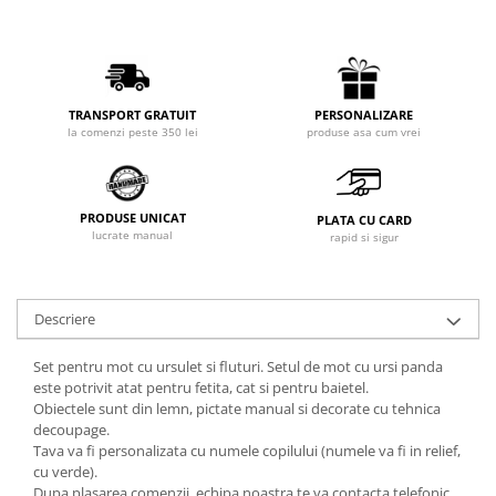
PERSONALIZARE
TRANSPORT GRATUIT
produse asa cum vrei
la comenzi peste 350 lei
PRODUSE UNICAT
PLATA CU CARD
lucrate manual
rapid si sigur
Descriere
Set pentru mot cu ursulet si fluturi. Setul de mot cu ursi panda
este potrivit atat pentru fetita, cat si pentru baietel.
Obiectele sunt din lemn, pictate manual si decorate cu tehnica
decoupage.
Tava va fi personalizata cu numele copilului (numele va fi in relief,
cu verde).
Dupa plasarea comenzii, echipa noastra te va contacta telefonic