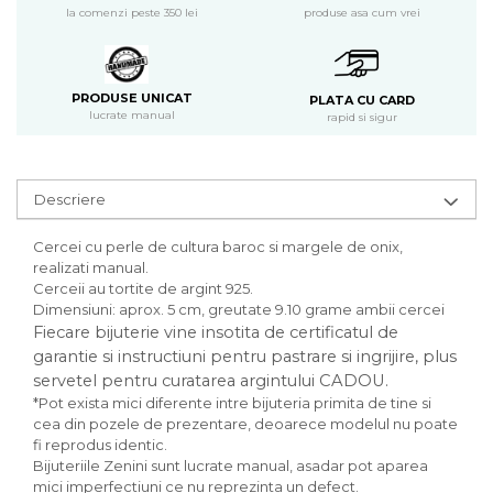
produse asa cum vrei
la comenzi peste 350 lei
PRODUSE UNICAT
PLATA CU CARD
lucrate manual
rapid si sigur
Descriere
Cercei cu perle de cultura baroc si margele de onix,
realizati manual.
Cerceii au tortite de argint 925.
Dimensiuni: aprox. 5 cm, greutate 9.10 grame ambii cercei
Fiecare bijuterie vine insotita de certificatul de
garantie si instructiuni pentru pastrare si ingrijire, plus
servetel pentru curatarea argintului CADOU.
*Pot exista mici diferente intre bijuteria primita de tine si
cea din pozele de prezentare, deoarece modelul nu poate
fi reprodus identic.
Bijuteriile Zenini sunt lucrate manual, asadar pot aparea
mici imperfectiuni ce nu reprezinta un defect.