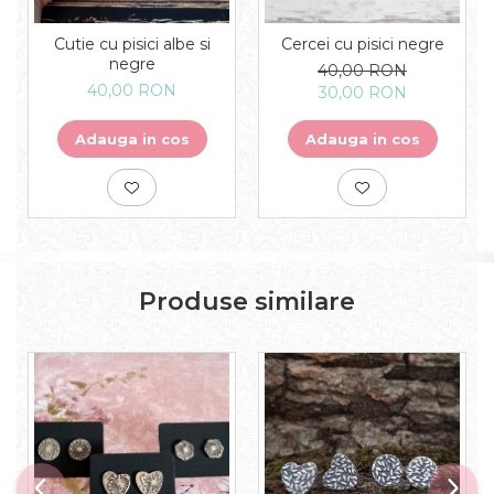
Cutie cu pisici albe si
Cercei cu pisici negre
negre
40,00 RON
40,00 RON
30,00 RON
Adauga in cos
Adauga in cos
Produse similare