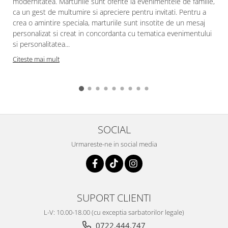
modernitatea. Marturiile sunt oferite la evenimentele de familie,
ca un gest de multumire si apreciere pentru invitati. Pentru a
crea o amintire speciala, marturiile sunt insotite de un mesaj
personalizat si creat in concordanta cu tematica evenimentului
si personalitatea...
Citeste mai mult
SOCIAL
Urmareste-ne in social media
SUPORT CLIENTI
L-V: 10.00-18.00 (cu exceptia sarbatorilor legale)
0722.444.747