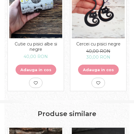
Cutie cu pisici albe si
Cercei cu pisici negre
negre
40,00 RON
40,00 RON
30,00 RON
Adauga in cos
Adauga in cos
Produse similare