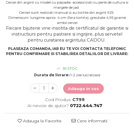
Cercei din argint cu model cu papadie, accesorizati cu perle de cultura si
margele de jad.
Cerceii sunt realizati manual si au tortite din argint 925.
Dimensiuni: lungime aprox. 4 cm (fara tortita), greutate 4,95 grame
ambii cercei
Fiecare bijuterie vine insotita de certificatul de garantie si
instructiuni pentru pastrare si ingrijire, plus servetel
pentru curatarea argintului CADOU.
PLASEAZA COMANDA, IAR EU TE VOI CONTACTA TELEFONIC
PENTRU CONFIRMARE SI STABILIREA DETALIILOR DE LIVRARE:
IN STOC
Durata de livrare:
1-2 zile lucratoare
Adauga in cos
Cod Produs:
C799
Ai nevoie de ajutor?
0722.444.747
Adauga la Favorite
Cere informatii