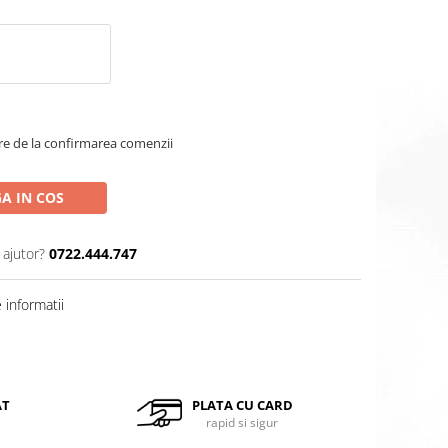
are de la confirmarea comenzii
A IN COS
 ajutor?
0722.444.747
informatii
Distribuie
pe
Facebook
AT
PLATA CU CARD
rapid si sigur