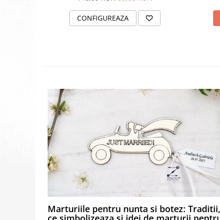
plicuri
CONFIGUREAZA
Marturiile pentru nunta si botez: Traditii
ce simbolizeaza si idei de marturii pentr