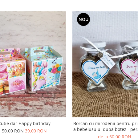
NOU
Cutie dar Happy birthday
Borcan cu mirodenii pentru pr
a bebelusului dupa botez - per
50,00 RON
39,00 RON
de la 60,00 RON