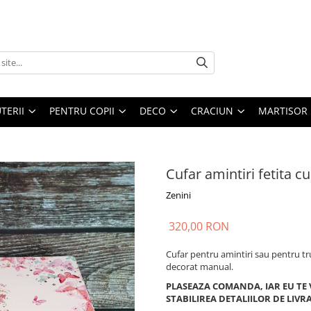
UTERII
PENTRU COPII
DECO
CRACIUN
MARTISOR
Cufar amintiri fetita cu
Zenini
320,00 RON
Cufar pentru amintiri sau pentru tru
decorat manual.
PLASEAZA COMANDA, IAR EU TE
STABILIREA DETALIILOR DE LIVR