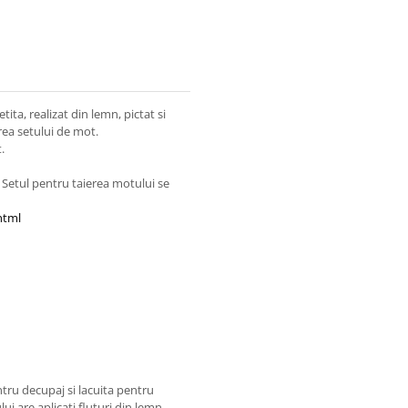
ita, realizat din lemn, pictat si
rea setului de mot.
.
 Setul pentru taierea motului se
html
ntru decupaj si lacuita pentru
lui are aplicati fluturi din lemn