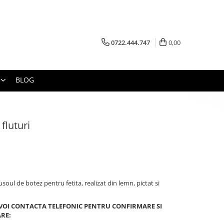
0722.444.747
0,00
BLOG
 fluturi
soul de botez pentru fetita, realizat din lemn, pictat si
 VOI CONTACTA TELEFONIC PENTRU CONFIRMARE SI
ARE: