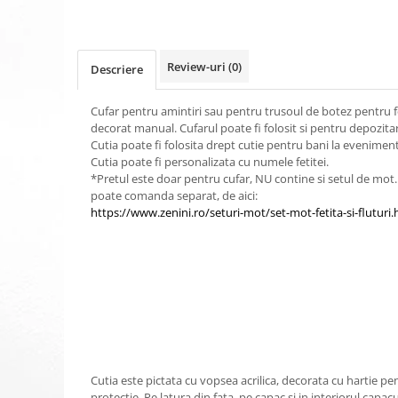
Review-uri
(0)
Descriere
Cufar pentru amintiri sau pentru trusoul de botez pentru fet
decorat manual. Cufarul poate fi folosit si pentru depozita
Cutia poate fi folosita drept cutie pentru bani la eveniment
Cutia poate fi personalizata cu numele fetitei.
*Pretul este doar pentru cufar, NU contine si setul de mot.
poate comanda separat, de aici:
https://www.zenini.ro/seturi-mot/set-mot-fetita-si-fluturi.
Cutia este pictata cu vopsea acrilica, decorata cu hartie pe
protectie. Pe latura din fata, pe capac si in interiorul capacu