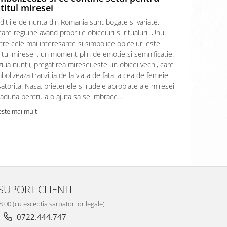
titul miresei
informati
ditiile de nunta din Romania sunt bogate si variate,
Prima baie 
care regiune avand propriile obiceiuri si ritualuri. Unul
incarcat de 
tre cele mai interesante si simbolice obiceiuri este
articol vom e
itul miresei , un moment plin de emotie si semnificatie.
acest ritual
ziua nuntii, pregatirea miresei este un obicei vechi, care
apa de baie 
bolizeaza tranzitia de la viata de fata la cea de femeie
baita” sau “
atorita. Nasa, prietenele si rudele apropiate ale miresei
iar acest rit
aduna pentru a o ajuta sa se imbrace...
mama si uneo
este mai mult
Citeste mai m
SUPORT CLIENTI
8.00 (cu exceptia sarbatorilor legale)
0722.444.747