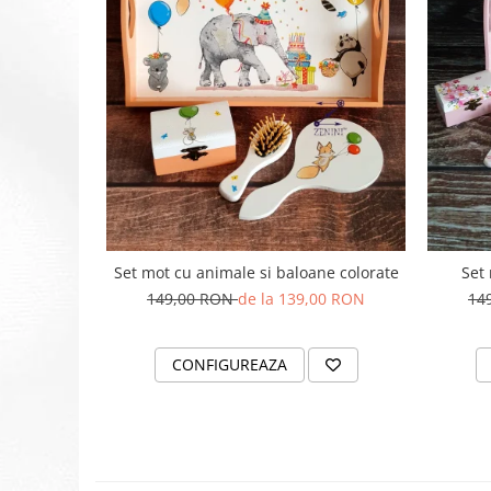
Set mot cu animale si baloane colorate
Set 
149,00 RON
de la 139,00 RON
14
CONFIGUREAZA