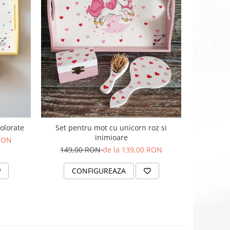
colorate
Set pentru mot cu unicorn roz si
inimioare
 RON
149,00 RON
de la 139,00 RON
CONFIGUREAZA