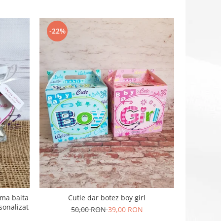
-22%
-29%
Cutie de d
ima baita
Cutie dar botez boy girl
sau botez,
sonalizat
50,00 RON
39,00 RON
x 30 cm, 
1