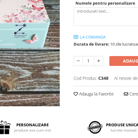
Numele pentru personalizare
LA COMANDA
Durata de livrare:
10 zile lucrato
ADAUG
Cod Produs:
C348
Ai nevoie de
Adauga la Favorite
Cere 
PERSONALIZARE
PRODUSE UNIC
produse asa cum vrei
lucrate manual