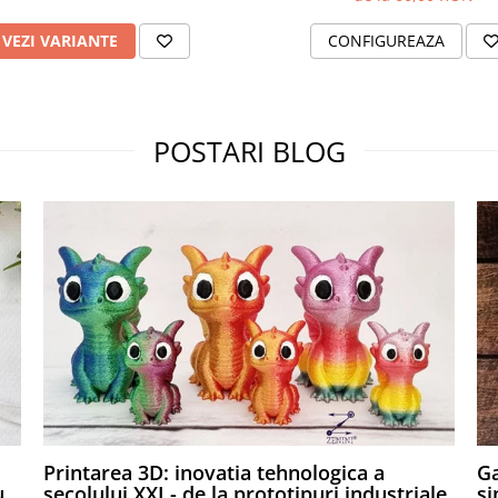
VEZI VARIANTE
CONFIGUREAZA
POSTARI BLOG
,
Printarea 3D: inovatia tehnologica a
Ga
u
secolului XXI - de la prototipuri industriale
si