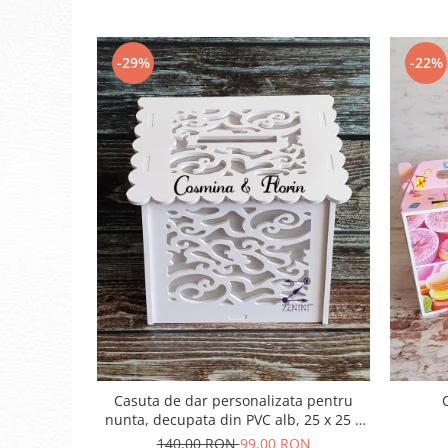
-29%
-22%
Casuta de dar personalizata pentru
nunta, decupata din PVC alb, 25 x 25 x
30 cm, capacitate de pana la 150 de
140,00 RON
99,00 RON