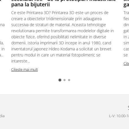
pana la bijuterii
ga
Ce este Printarea 3D? Printarea 3D este un proces de
Tra
creare a obiectelor tridimensionale prin adaugarea
fie
ina
succesiva de straturi de material. Aceasta tehnologie
din
revolutionara permite transformarea modelelor digitale in
gat
obiecte fizice, oferind posibilitati nelimitate in diverse
In 
la,
domenii. Istoria imprimarii 3D incepe in anul 1980, cand
sim
 in
inventatorul japonez Hideo Kodama a solicitat un brevet
cas
..
pentru modul in care un material fotopolimeric se
se 
intareste...
Cit
Citeste mai mult
dia
L-V: 10.00-1