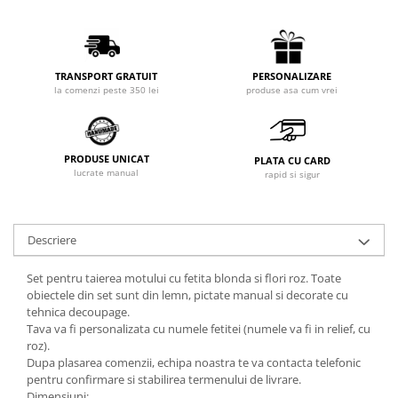
PERSONALIZARE
TRANSPORT GRATUIT
produse asa cum vrei
la comenzi peste 350 lei
PRODUSE UNICAT
PLATA CU CARD
lucrate manual
rapid si sigur
Descriere
Set pentru taierea motului cu fetita blonda si flori roz. Toate
obiectele din set sunt din lemn, pictate manual si decorate cu
tehnica decoupage.
Tava va fi personalizata cu numele fetitei (numele va fi in relief, cu
roz).
Dupa plasarea comenzii, echipa noastra te va contacta telefonic
pentru confirmare si stabilirea termenului de livrare.
Dimensiuni: