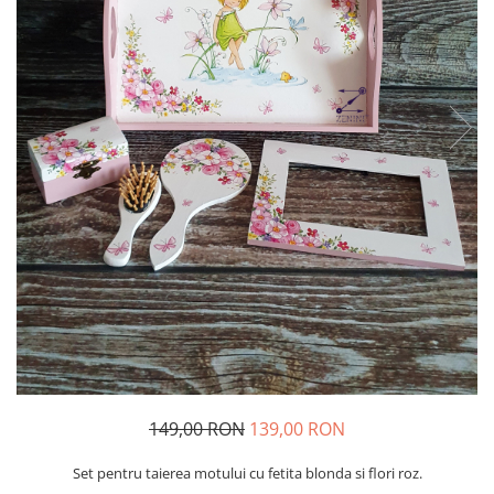
149,00 RON
139,00 RON
Set pentru taierea motului cu fetita blonda si flori roz.