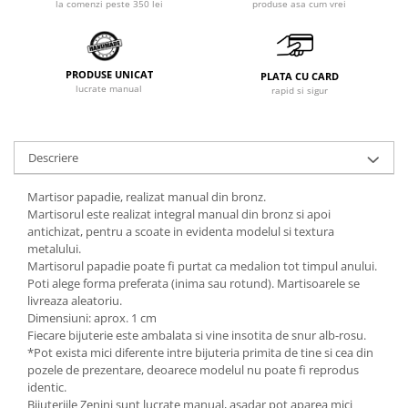
produse asa cum vrei
la comenzi peste 350 lei
PRODUSE UNICAT
PLATA CU CARD
lucrate manual
rapid si sigur
Descriere
Martisor papadie, realizat manual din bronz.
Martisorul este realizat integral manual din bronz si apoi
antichizat, pentru a scoate in evidenta modelul si textura
metalului.
Martisorul papadie poate fi purtat ca medalion tot timpul anului.
Poti alege forma preferata (inima sau rotund). Martisoarele se
livreaza aleatoriu.
Dimensiuni: aprox. 1 cm
Fiecare bijuterie este ambalata si vine insotita de snur alb-rosu.
*Pot exista mici diferente intre bijuteria primita de tine si cea din
pozele de prezentare, deoarece modelul nu poate fi reprodus
identic.
Bijuteriile Zenini sunt lucrate manual, asadar pot aparea mici