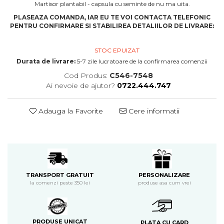
Martisor plantabil - capsula cu seminte de nu ma uita.
PLASEAZA COMANDA, IAR EU TE VOI CONTACTA TELEFONIC
PENTRU CONFIRMARE SI STABILIREA DETALIILOR DE LIVRARE:
STOC EPUIZAT
Durata de livrare:
5-7 zile lucratoare de la confirmarea comenzii
Cod Produs:
C546-7548
Ai nevoie de ajutor?
0722.444.747
Adauga la Favorite
Cere informatii
PERSONALIZARE
TRANSPORT GRATUIT
produse asa cum vrei
la comenzi peste 350 lei
PRODUSE UNICAT
PLATA CU CARD