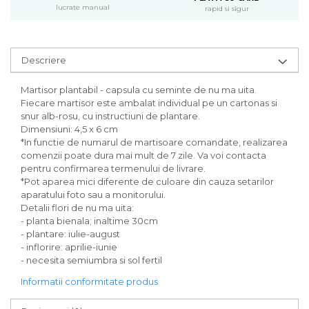
lucrate manual
rapid si sigur
Descriere
Martisor plantabil - capsula cu seminte de nu ma uita.
Fiecare martisor este ambalat individual pe un cartonas si
snur alb-rosu, cu instructiuni de plantare.
Dimensiuni: 4,5 x 6 cm
*In functie de numarul de martisoare comandate, realizarea
comenzii poate dura mai mult de 7 zile. Va voi contacta
pentru confirmarea termenului de livrare.
*Pot aparea mici diferente de culoare din cauza setarilor
aparatului foto sau a monitorului.
Detalii flori de nu ma uita:
- planta bienala; inaltime 30cm
- plantare: iulie-august
- inflorire: aprilie-iunie
- necesita semiumbra si sol fertil
Informatii conformitate produs