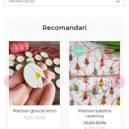
Review-uri
(0)
Recomandari
-20%
Martisor ghiocel lemn
Martisor balerina
ceramica
15,00 RON
10,00 RON
8,00 RON