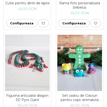
Cutie pentru dintii de lapte
Rama foto personalizata
bebelus
45,00 RON
95,00 RON
Configureaza
Configureaza
Figurina articulata dragon
Set cadou de Craciun
3D Pyro Giant
pentru copii: animalute
printate 3D, breloc si
150,00 RON
60,00 RON