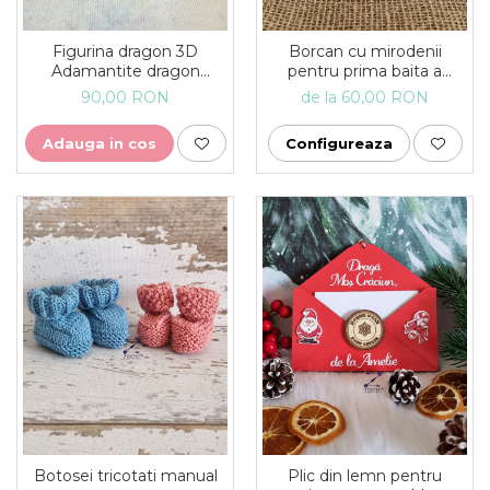
Figurina dragon 3D
Borcan cu mirodenii
Adamantite dragon
pentru prima baita a
articulata
bebelusului dupa botez -
90,00 RON
de la 60,00 RON
personalizat
Adauga in cos
Configureaza
Botosei tricotati manual
Plic din lemn pentru