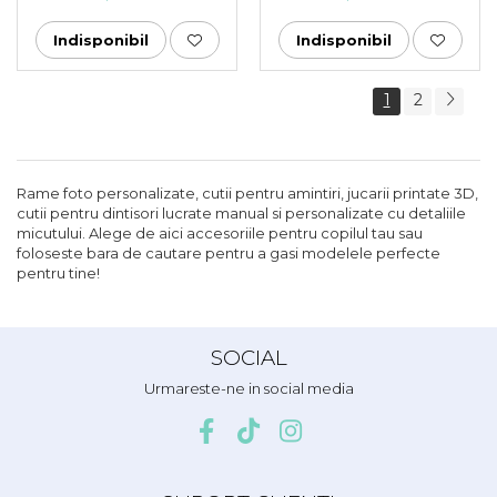
cutiuta cu bomboane
cadou
Indisponibil
Indisponibil
1
2
Rame foto personalizate, cutii pentru amintiri, jucarii printate 3D,
cutii pentru dintisori lucrate manual si personalizate cu detaliile
micutului. Alege de aici accesoriile pentru copilul tau sau
foloseste bara de cautare pentru a gasi modelele perfecte
pentru tine!
SOCIAL
Urmareste-ne in social media