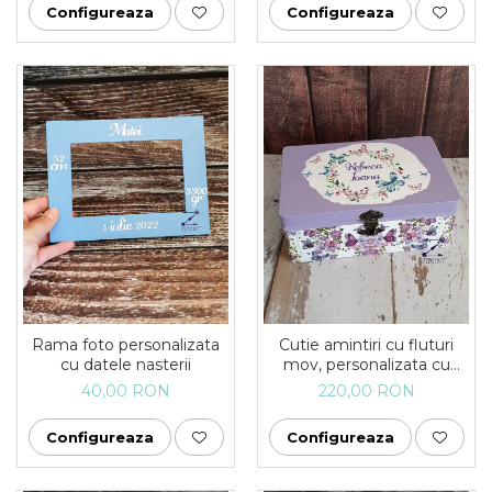
Configureaza
Configureaza
Rama foto personalizata
Cutie amintiri cu fluturi
cu datele nasterii
mov, personalizata cu
nume
40,00 RON
220,00 RON
Configureaza
Configureaza