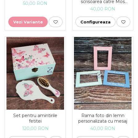
scrisoarea catre Mos
50,00 RON
Craciun
40,00 RON
Vezi Variante
Configureaza
Set pentru amintirile
Rama foto din lemn
fetitei
personalizata cu mesaj
120,00 RON
40,00 RON