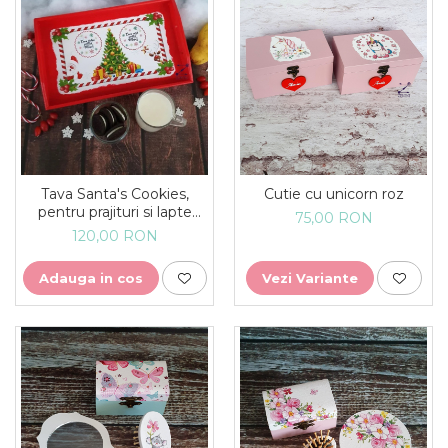
Tava Santa's Cookies,
Cutie cu unicorn roz
pentru prajituri si lapte
75,00 RON
pentru Mos Craciun
120,00 RON
Adauga in cos
Vezi Variante