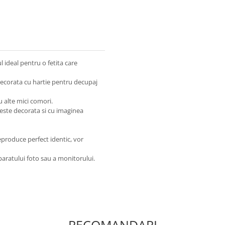
l ideal pentru o fetita care
i decorata cu hartie pentru decupaj
u alte mici comori.
or este decorata si cu imaginea
eproduce perfect identic, vor
paratului foto sau a monitorului.