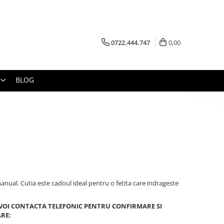
0722.444.747
0,00
BLOG
manual. Cutia este cadoul ideal pentru o fetita care indrageste
 VOI CONTACTA TELEFONIC PENTRU CONFIRMARE SI
ARE: