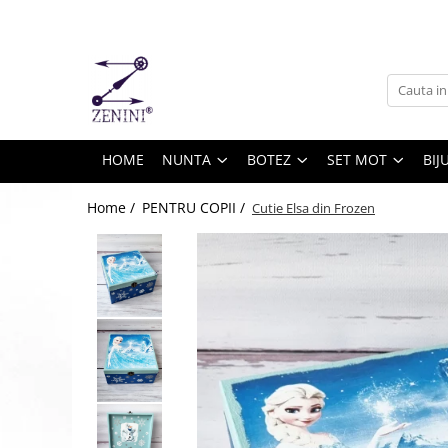
NUNTA
BOTEZ
SET MOT
BIJUTERII
PENTRU COPII
DECO
CRACIUN
MARTISOR
Marturii nunta
Marturii botez
Seturi mot fetita
Bijuterii din argint
Accesorii copii
Cutii bijuterii
CRACIUN
MARTISOR
Cutii verighete
Cutii de dar botez
Seturi mot baietel
Bijuterii din bronz
Decoratiuni
HOME
NUNTA
BOTEZ
SET MOT
BIJ
Umerase miri
Alte bijuterii
Rame foto
Seturi mireasa
Semne de carte
Home /
PENTRU COPII /
Cutie Elsa din Frozen
Cutii de dar