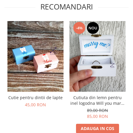
RECOMANDARI
-4%
NOU
Cutie pentru dintii de lapte
Cutiuta din lemn pentru
inel logodna Will you marry
45,00 RON
me, cu pernuta din satin
89,00 RON
catifelat
85,00 RON
ADAUGA IN COS