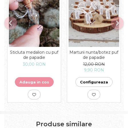
Sticluta medalion cu puf
Marturii nunta/botez puf
de papadie
de papadie
30,00 RON
12,00 RON
9,90 RON
Adauga in cos
Configureaza
Produse similare