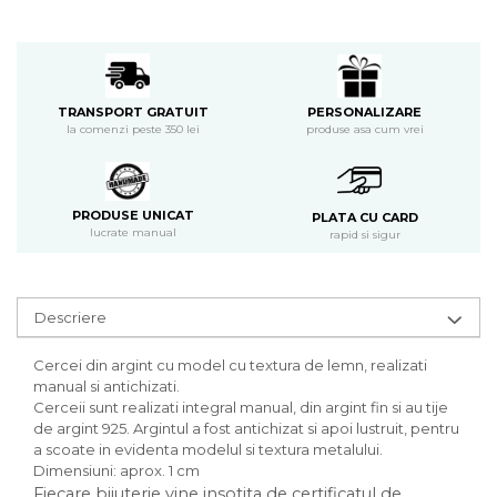
PERSONALIZARE
TRANSPORT GRATUIT
produse asa cum vrei
la comenzi peste 350 lei
PRODUSE UNICAT
PLATA CU CARD
lucrate manual
rapid si sigur
Descriere
Cercei din argint cu model cu textura de lemn, realizati
manual si antichizati.
Cerceii sunt realizati integral manual, din argint fin si au tije
de argint 925. Argintul a fost antichizat si apoi lustruit, pentru
a scoate in evidenta modelul si textura metalului.
Dimensiuni: aprox. 1 cm
Fiecare bijuterie vine insotita de certificatul de