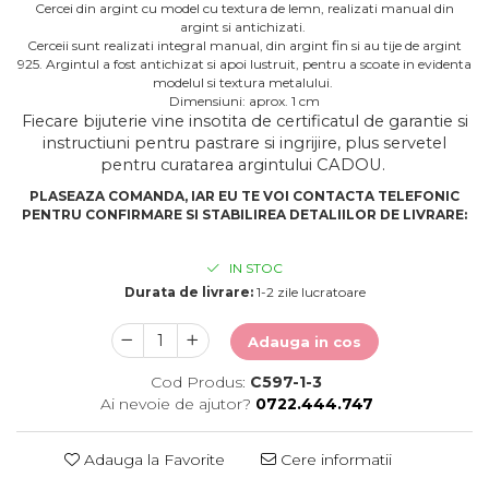
Cercei din argint cu model cu textura de lemn, realizati manual din
argint si antichizati.
Cerceii sunt realizati integral manual, din argint fin si au tije de argint
925. Argintul a fost antichizat si apoi lustruit, pentru a scoate in evidenta
modelul si textura metalului.
Dimensiuni: aprox. 1 cm
Fiecare bijuterie vine insotita de certificatul de garantie si
instructiuni pentru pastrare si ingrijire, plus servetel
pentru curatarea argintului CADOU.
PLASEAZA COMANDA, IAR EU TE VOI CONTACTA TELEFONIC
PENTRU CONFIRMARE SI STABILIREA DETALIILOR DE LIVRARE:
IN STOC
Durata de livrare:
1-2 zile lucratoare
Adauga in cos
Cod Produs:
C597-1-3
Ai nevoie de ajutor?
0722.444.747
Adauga la Favorite
Cere informatii