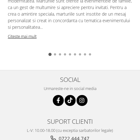
modernitatea. Marturiile sunt oferite la evenimentele de familie,
ca un gest de multumire si apreciere pentru invitati. Pentru a
crea o amintire speciala, marturiile sunt insotite de un mesaj
personalizat si creat in concordanta cu tematica evenimentului
si personalitatea...
Citeste mai mult
SOCIAL
Urmareste-ne in social media
SUPORT CLIENTI
L-V: 10.00-18.00 (cu exceptia sarbatorilor legale)
0722.444.747