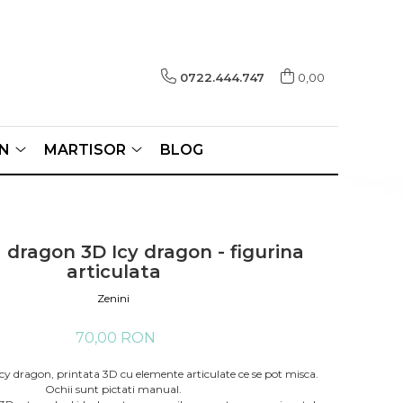
0722.444.747
0,00
N
MARTISOR
BLOG
 dragon 3D Icy dragon - figurina
articulata
Zenini
70,00 RON
cy dragon, printata 3D cu elemente articulate ce se pot misca.
Ochii sunt pictati manual.