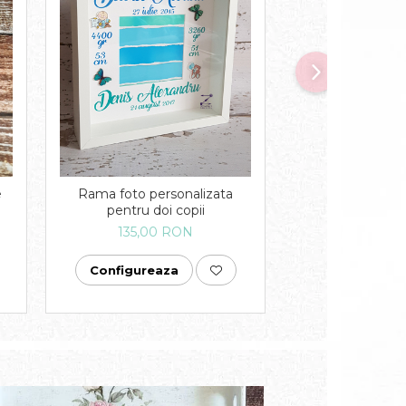
Set cu buline co
e
Rama foto personalizata
fetit
pentru doi copii
80,00
135,00 RON
Adauga in c
Configureaza