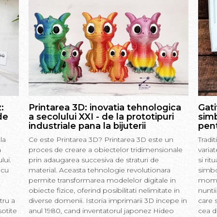
:
Printarea 3D: inovatia tehnologica
Gati
de
a secolului XXI - de la prototipuri
simb
industriale pana la bijuterii
pent
la
Ce este Printarea 3D? Printarea 3D este un
Tradi
a
proces de creare a obiectelor tridimensionale
varia
lui.
prin adaugarea succesiva de straturi de
si rit
 cu
material. Aceasta tehnologie revolutionara
simbo
permite transformarea modelelor digitale in
momen
obiecte fizice, oferind posibilitati nelimitate in
nunti
tru a
diverse domenii. Istoria imprimarii 3D incepe in
care s
sotite
anul 1980, cand inventatorul japonez Hideo
cea d