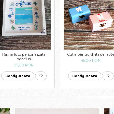
Rama foto personalizata
Cutie pentru dintii de lapt
bebelus
45,00 RON
95,00 RON
Configureaza
Configureaza