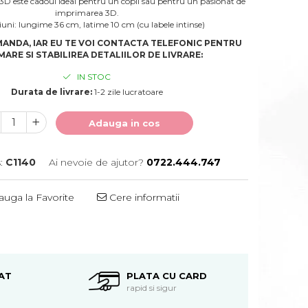
3D este cadoul ideal pentru un copil sau pentru un pasionat de
imprimarea 3D.
uni: lungime 36 cm, latime 10 cm (cu labele intinse)
ANDA, IAR EU TE VOI CONTACTA TELEFONIC PENTRU
ARE SI STABILIREA DETALIILOR DE LIVRARE:
IN STOC
Durata de livrare:
1-2 zile lucratoare
Adauga in cos
:
C1140
Ai nevoie de ajutor?
0722.444.747
uga la Favorite
Cere informatii
Distribuie
pe
Facebook
AT
PLATA CU CARD
rapid si sigur