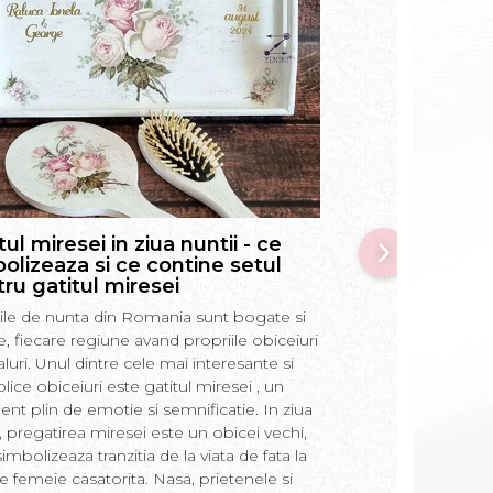
tul miresei in ziua nuntii - ce
Prima baita a 
olizeaza si ce contine setul
pune in apa, ce
ru gatitul miresei
si alte informat
si nasi
tiile de nunta din Romania sunt bogate si
Prima baie a bebel
te, fiecare regiune avand propriile obiceiuri
moment incarcat de 
ualuri. Unul dintre cele mai interesante si
Romania. In acest a
lice obiceiuri este gatitul miresei , un
semnificatiile si obi
t plin de emotie si semnificatie. In ziua
ritual, precum si m
i, pregatirea miresei este un obicei vechi,
in apa de baie si ce
imbolizeaza tranzitia de la viata de fata la
copil. “Prima baita”
e femeie casatorita. Nasa, prietenele si