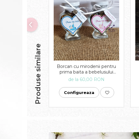
Produse similare
Borcan cu mirodenii pentru
prima baita a bebelusului
dupa botez - personalizat
de la 60,00 RON
Configureaza