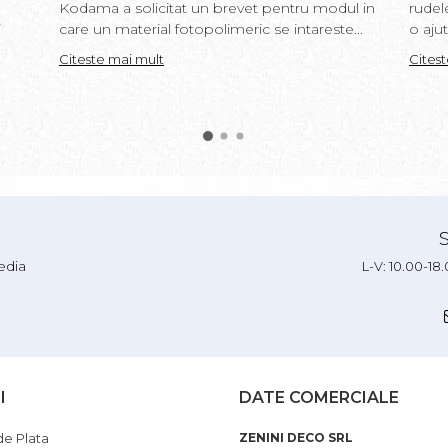
Kodama a solicitat un brevet pentru modul in
rudel
i
care un material fotopolimeric se intareste...
o ajut
Citeste mai mult
Cites
edia
L-V: 10.00-18
I
DATE COMERCIALE
e Plata
ZENINI DECO SRL