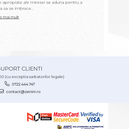
loc a doua zi dupa bo
e apropiate ale miresei se aduna pentru a
realizat de nasa cop
a sa se imbrace...
uneori de moasa....
te mai mult
Citeste mai mult
SUPORT CLIENTI
.00 (cu exceptia sarbatorilor legale)
0722.444.747
contact@zenini.ro