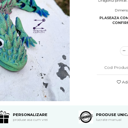
Dragonul printat 
Dimensi
PLASEAZA COM
CONFIRM
Cod Produs
Ada
PERSONALIZARE
PRODUSE UNIC
produse asa cum vrei
lucrate manual