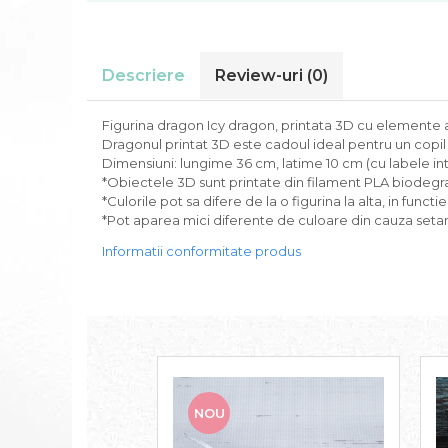
Descriere
Review-uri
(0)
Figurina dragon Icy dragon, printata 3D cu elemente ar
Dragonul printat 3D este cadoul ideal pentru un copi
Dimensiuni: lungime 36 cm, latime 10 cm (cu labele int
*Obiectele 3D sunt printate din filament PLA biodegra
*Culorile pot sa difere de la o figurina la alta, in functi
*Pot aparea mici diferente de culoare din cauza setari
Informatii conformitate produs
NOU